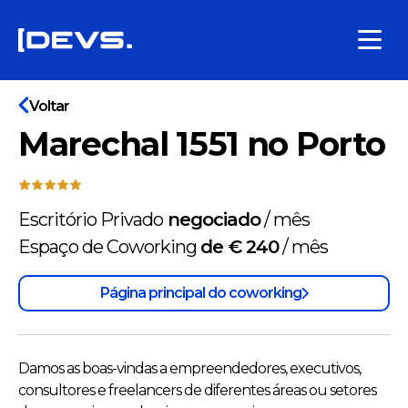
Voltar
Marechal 1551 no Porto
Escritório Privado
negociado
/
mês
Espaço de Coworking
de € 240
/
mês
Página principal do coworking
Damos as boas-vindas a empreendedores, executivos,
consultores e freelancers de diferentes áreas ou setores