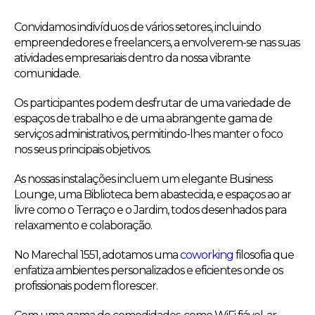
Convidamos indivíduos de vários setores, incluindo
empreendedores e freelancers, a envolverem-se nas suas
atividades empresariais dentro da nossa vibrante
comunidade.
Os participantes podem desfrutar de uma variedade de
espaços de trabalho e de uma abrangente gama de
serviços administrativos, permitindo-lhes manter o foco
nos seus principais objetivos.
As nossas instalações incluem um elegante Business
Lounge, uma Biblioteca bem abastecida, e espaços ao ar
livre como o Terraço e o Jardim, todos desenhados para
relaxamento e colaboração.
No Marechal 1551, adotamos uma
coworking
filosofia que
enfatiza ambientes personalizados e eficientes onde os
profissionais podem florescer.