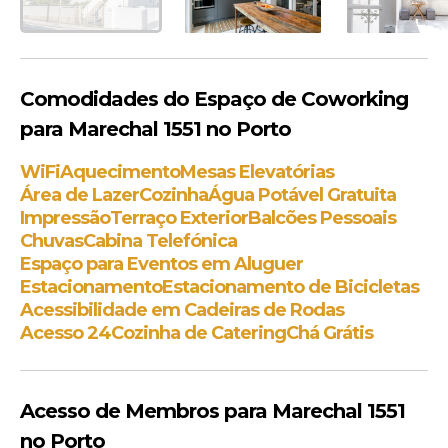
Comodidades do Espaço de Coworking
para Marechal 1551 no Porto
WiFi
Aquecimento
Mesas Elevatórias
Área de Lazer
Cozinha
Água Potável Gratuita
Impressão
Terraço Exterior
Balcões Pessoais
Chuvas
Cabina Telefónica
Espaço para Eventos em Aluguer
Estacionamento
Estacionamento de Bicicletas
Acessibilidade em Cadeiras de Rodas
Acesso 24
Cozinha de Catering
Chá Grátis
Acesso de Membros para Marechal 1551
no Porto