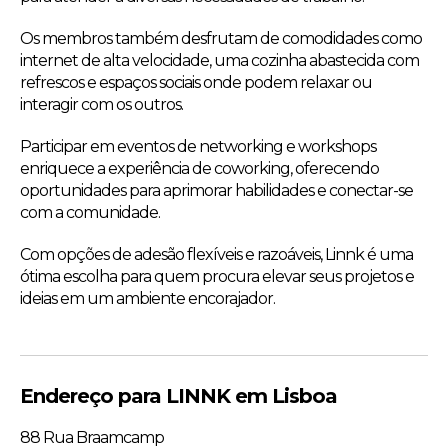
Os membros também desfrutam de comodidades como
internet de alta velocidade, uma cozinha abastecida com
refrescos e espaços sociais onde podem relaxar ou
interagir com os outros.
Participar em eventos de networking e workshops
enriquece a experiência de coworking, oferecendo
oportunidades para aprimorar habilidades e conectar-se
com a comunidade.
Com opções de adesão flexíveis e razoáveis, Linnk é uma
ótima escolha para quem procura elevar seus projetos e
ideias em um ambiente encorajador.
Endereço para LINNK em Lisboa
88 Rua Braamcamp