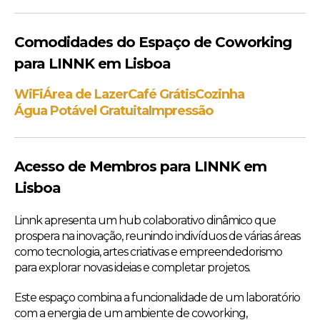
Comodidades do Espaço de Coworking
para LINNK em Lisboa
WiFi
Área de Lazer
Café Grátis
Cozinha
Água Potável Gratuita
Impressão
Acesso de Membros para LINNK em
Lisboa
Linnk apresenta um hub colaborativo dinâmico que
prospera na inovação, reunindo indivíduos de várias áreas
como tecnologia, artes criativas e empreendedorismo
para explorar novas ideias e completar projetos.
Este espaço combina a funcionalidade de um laboratório
com a energia de um ambiente de coworking,