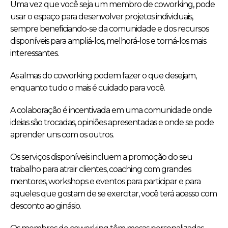
Uma vez que você seja um membro de coworking, pode
usar o espaço para desenvolver projetos individuais,
sempre beneficiando-se da comunidade e dos recursos
disponíveis para ampliá-los, melhorá-los e torná-los mais
interessantes.
As almas do coworking podem fazer o que desejam,
enquanto tudo o mais é cuidado para você.
A colaboração é incentivada em uma comunidade onde
ideias são trocadas, opiniões apresentadas e onde se pode
aprender uns com os outros.
Os serviços disponíveis incluem a promoção do seu
trabalho para atrair clientes, coaching com grandes
mentores, workshops e eventos para participar e para
aqueles que gostam de se exercitar, você terá acesso com
desconto ao ginásio.