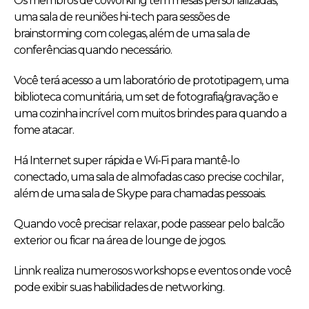
Os membros de coworking têm mesas personalizadas,
uma sala de reuniões hi-tech para sessões de
brainstorming com colegas, além de uma sala de
conferências quando necessário.
Você terá acesso a um laboratório de prototipagem, uma
biblioteca comunitária, um set de fotografia/gravação e
uma cozinha incrível com muitos brindes para quando a
fome atacar.
Há Internet super rápida e Wi-Fi para mantê-lo
conectado, uma sala de almofadas caso precise cochilar,
além de uma sala de Skype para chamadas pessoais.
Quando você precisar relaxar, pode passear pelo balcão
exterior ou ficar na área de lounge de jogos.
Linnk realiza numerosos workshops e eventos onde você
pode exibir suas habilidades de networking.