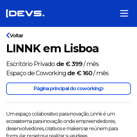
Voltar
LINNK em Lisboa
Escritório Privado
de € 399
/
mês
Espaço de Coworking
de € 160
/
mês
Página principal do coworking
Um espaço colaborativo para inovação, Linnk é um
ecossistema para inovação onde empreendedores,
desenvolvedores, criativos e makers se reúnem para
formular projetos e realizar suas ideias.