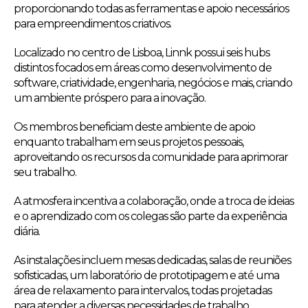
proporcionando todas as ferramentas e apoio necessários
para empreendimentos criativos.
Localizado no centro de Lisboa, Linnk possui seis hubs
distintos focados em áreas como desenvolvimento de
software, criatividade, engenharia, negócios e mais, criando
um ambiente próspero para a inovação.
Os membros beneficiam deste ambiente de apoio
enquanto trabalham em seus projetos pessoais,
aproveitando os recursos da comunidade para aprimorar
seu trabalho.
A atmosfera incentiva a colaboração, onde a troca de ideias
e o aprendizado com os colegas são parte da experiência
diária.
As instalações incluem mesas dedicadas, salas de reuniões
sofisticadas, um laboratório de prototipagem e até uma
área de relaxamento para intervalos, todas projetadas
para atender a diversas necessidades de trabalho.