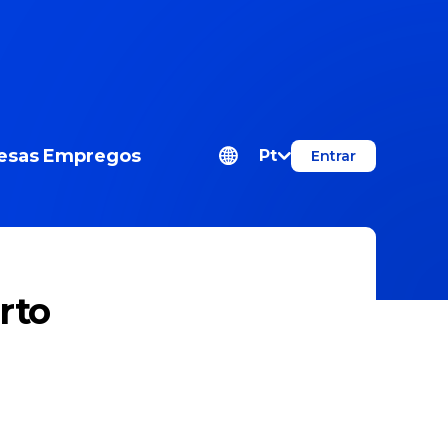
esas
Empregos
Pt
Entrar
rto