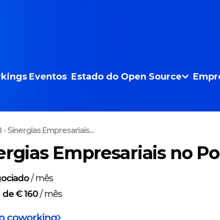
kings
Eventos
Estado do Open Source
Empr
- Sinergias Empresariais...
ergias Empresariais no Po
ociado
/
mês
g
de € 160
/
mês
do coworking