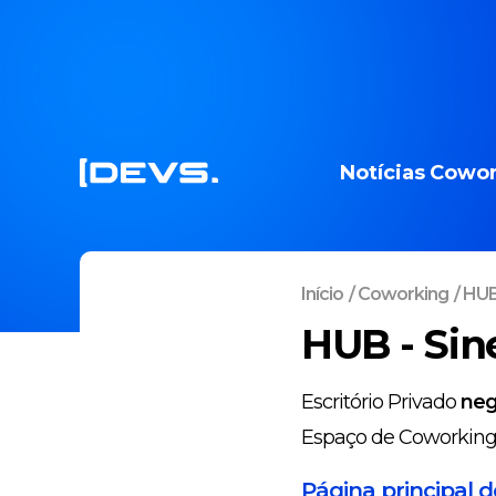
Notícias
Cowor
Início
/
Coworking
/
HUB 
HUB - Sin
Escritório Privado
neg
Espaço de Coworkin
Página principal 