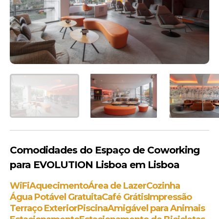
Comodidades do Espaço de Coworking
para EVOLUTION Lisboa em Lisboa
WiFi
Aquecimento
Área de Lazer
Cozinha
Água Potável Gratuita
Café Grátis
Impressão
Terraço Exterior
Piscina
Amigável para Animais