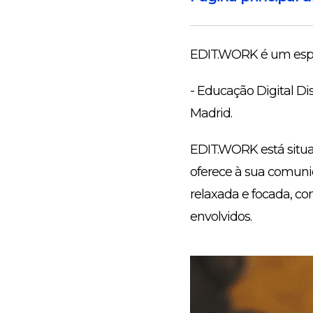
EDIT.WORK é um espa
- Educação Digital D
Madrid.
EDIT.WORK está situa
oferece à sua comuni
relaxada e focada, c
envolvidos.