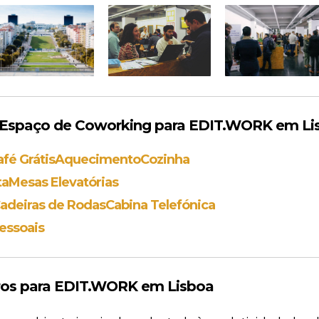
Espaço de Coworking para EDIT.WORK em Li
afé Grátis
Aquecimento
Cozinha
ta
Mesas Elevatórias
adeiras de Rodas
Cabina Telefónica
essoais
os para EDIT.WORK em Lisboa