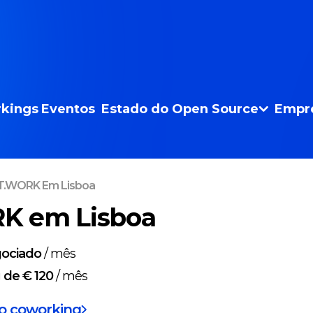
kings
Eventos
Estado do Open Source
Empr
T.WORK Em Lisboa
K em Lisboa
ociado
/
mês
g
de € 120
/
mês
do coworking