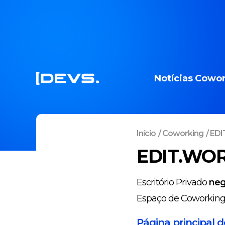
Notícias
Cowor
Início
/
Coworking
/
EDI
EDIT.WOR
Escritório Privado
neg
Espaço de Coworkin
Página principal 