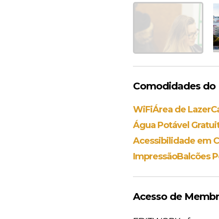
Comodidades do 
WiFi
Área de Lazer
C
Água Potável Gratui
Acessibilidade em C
Impressão
Balcões P
Acesso de Membr