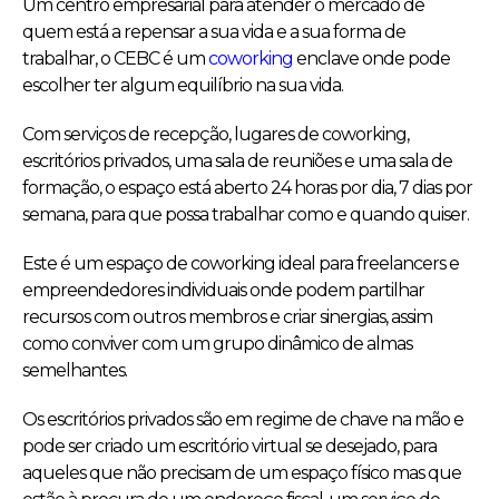
Um centro empresarial para atender o mercado de
quem está a repensar a sua vida e a sua forma de
trabalhar, o CEBC é um
coworking
enclave onde pode
escolher ter algum equilíbrio na sua vida.
Com serviços de recepção, lugares de coworking,
escritórios privados, uma sala de reuniões e uma sala de
formação, o espaço está aberto 24 horas por dia, 7 dias por
semana, para que possa trabalhar como e quando quiser.
Este é um espaço de coworking ideal para freelancers e
empreendedores individuais onde podem partilhar
recursos com outros membros e criar sinergias, assim
como conviver com um grupo dinâmico de almas
semelhantes.
Os escritórios privados são em regime de chave na mão e
pode ser criado um escritório virtual se desejado, para
aqueles que não precisam de um espaço físico mas que