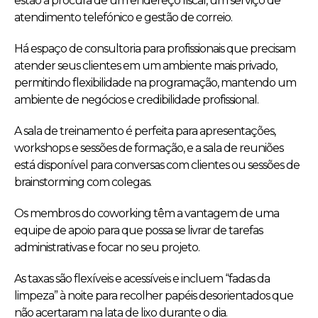
estão à procura de um endereço fiscal, um serviço de
atendimento telefónico e gestão de correio.
Há espaço de consultoria para profissionais que precisam
atender seus clientes em um ambiente mais privado,
permitindo flexibilidade na programação, mantendo um
ambiente de negócios e credibilidade profissional.
A sala de treinamento é perfeita para apresentações,
workshops e sessões de formação, e a sala de reuniões
está disponível para conversas com clientes ou sessões de
brainstorming com colegas.
Os membros do coworking têm a vantagem de uma
equipe de apoio para que possa se livrar de tarefas
administrativas e focar no seu projeto.
As taxas são flexíveis e acessíveis e incluem “fadas da
limpeza” à noite para recolher papéis desorientados que
não acertaram na lata de lixo durante o dia.