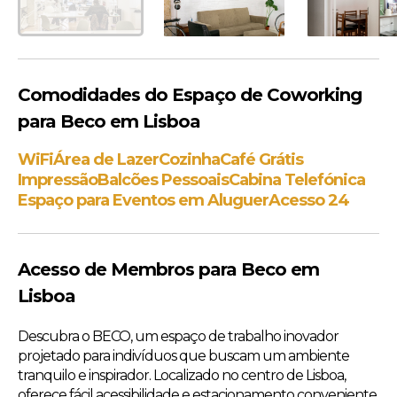
Comodidades do Espaço de Coworking
para Beco em Lisboa
WiFi
Área de Lazer
Cozinha
Café Grátis
Impressão
Balcões Pessoais
Cabina Telefónica
Espaço para Eventos em Aluguer
Acesso 24
Acesso de Membros para Beco em
Lisboa
Descubra o BECO, um espaço de trabalho inovador
projetado para indivíduos que buscam um ambiente
tranquilo e inspirador. Localizado no centro de Lisboa,
oferece fácil acessibilidade e estacionamento conveniente.