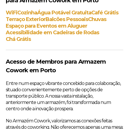
para Armazem Cowork em Porto
WiFi
Cozinha
Água Potável Gratuita
Café Grátis
Terraço Exterior
Balcões Pessoais
Chuvas
Espaço para Eventos em Aluguer
Acessibilidade em Cadeiras de Rodas
Chá Grátis
Acesso de Membros para Armazem
Cowork em Porto
Entre num espaço vibrante concebido para colaboração,
situado convenientemente perto de opções de
transporte público. A nossa vasta instalação,
anteriormente um armazém, foi transformada num
centro onde a inovação prospera.
No Armazém Cowork, valorizamos as conexões feitas
através do coworking. Não oferecemos apenas uma mesa;