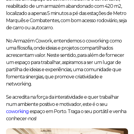
reabilitado de um armazém abandonado com 420 m2,
localizado a apenas 5 minutos a pé das estações de Metro
Marquês e Combatentes, com bom acesso rodoviário, seja
de carro ou autocarro.
No Armazém Cowork, entendemos o coworking como
uma filosofia, onde ideias e projetos compartilhados
acrescentam valor. Neste sentido, para além de fornecer
um espaço para trabalhar, aspiramos a ser um lugar de
partilha de ideias e experiências, uma comunidade que
fomenta sinergias, que promove criatividade e
networking.
Se acredita na força da interatividade e quer trabalhar
num ambiente positivo e motivador, este é o seu
coworking
espaço em Porto. Traga o seu portátil e venha
conhecer-nos!