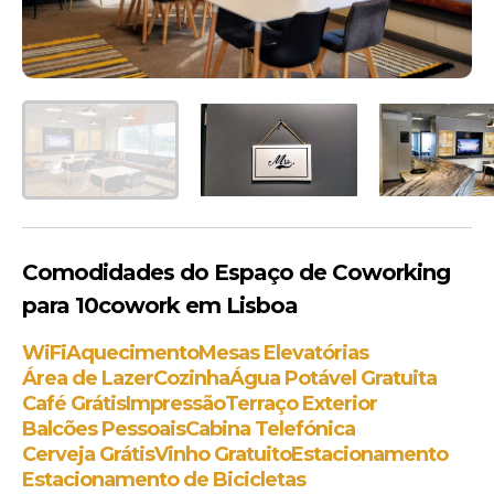
Comodidades do Espaço de Coworking
para 10cowork em Lisboa
WiFi
Aquecimento
Mesas Elevatórias
Área de Lazer
Cozinha
Água Potável Gratuita
Café Grátis
Impressão
Terraço Exterior
Balcões Pessoais
Cabina Telefónica
Cerveja Grátis
Vinho Gratuito
Estacionamento
Estacionamento de Bicicletas