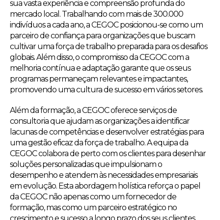
sua vasta experiência e compreensão profunda do
mercado local. Trabalhando com mais de 300.000
indivíduos a cada ano, a CEGOC posicionou-se como um
parceiro de confiança para organizações que buscam
cultivar uma força de trabalho preparada para os desafios
globais. Além disso, o compromisso da CEGOC com a
melhoria contínua e adaptação garante que os seus
programas permaneçam relevantes e impactantes,
promovendo uma cultura de sucesso em vários setores.
Além da formação, a CEGOC oferece serviços de
consultoria que ajudam as organizações a identificar
lacunas de competências e desenvolver estratégias para
uma gestão eficaz da força de trabalho. A equipa da
CEGOC colabora de perto com os clientes para desenhar
soluções personalizadas que impulsionam o
desempenho e atendem às necessidades empresariais
em evolução. Esta abordagem holística reforça o papel
da CEGOC não apenas como um fornecedor de
formação, mas como um parceiro estratégico no
crescimento e sucesso a longo prazo dos seus clientes.