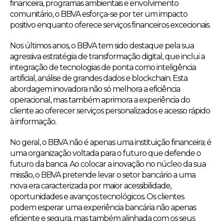
financeira, programas ambientais e envolvimento
comunitário, o BBVA esforça-se por ter um impacto
positivo enquanto oferece serviços financeiros excecionais.
Nos últimos anos, o BBVA tem sido destaque pela sua
agressiva estratégia de transformação digital, que inclui a
integração de tecnologias de ponta como inteligência
artificial, análise de grandes dados e blockchain. Esta
abordagem inovadora não só melhora a eficiência
operacional, mas também aprimora a experiência do
cliente ao oferecer serviços personalizados e acesso rápido
à informação.
No geral, o BBVA não é apenas uma instituição financeira; é
uma organização voltada para o futuro que defende o
futuro da banca. Ao colocar a inovação no núcleo da sua
missão, o BBVA pretende levar o setor bancário a uma
nova era caracterizada por maior acessibilidade,
oportunidades e avanços tecnológicos. Os clientes
podem esperar uma experiência bancária não apenas
eficiente e segura, mas também alinhada com os seus