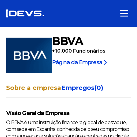
BBVA
+10,000
Funcionários
Página da Empresa
Sobre a empresa
Empregos
(
0
)
Visão Geral da Empresa
O BBVA é uma instituição financeira global de destaque,
com sede em Espanha, conhecida pelo seu compromisso
com a inovação e soluções bancárias centradas no cliente.