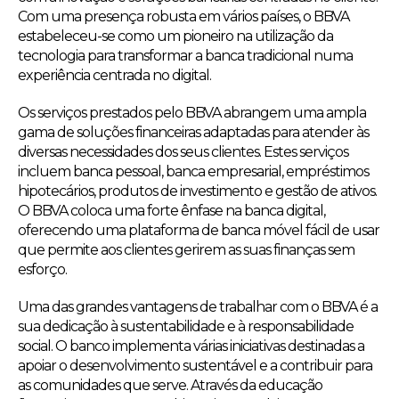
Com uma presença robusta em vários países, o BBVA
estabeleceu-se como um pioneiro na utilização da
tecnologia para transformar a banca tradicional numa
experiência centrada no digital.
Os serviços prestados pelo BBVA abrangem uma ampla
gama de soluções financeiras adaptadas para atender às
diversas necessidades dos seus clientes. Estes serviços
incluem banca pessoal, banca empresarial, empréstimos
hipotecários, produtos de investimento e gestão de ativos.
O BBVA coloca uma forte ênfase na banca digital,
oferecendo uma plataforma de banca móvel fácil de usar
que permite aos clientes gerirem as suas finanças sem
esforço.
Uma das grandes vantagens de trabalhar com o BBVA é a
sua dedicação à sustentabilidade e à responsabilidade
social. O banco implementa várias iniciativas destinadas a
apoiar o desenvolvimento sustentável e a contribuir para
as comunidades que serve. Através da educação