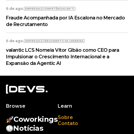
6 de ago.
EMPRESAS
COMPETÊNCIAS EM TI
Fraude Acompanhada por IA Escalona no Mercado
de Recrutamento
6 de ago.
EMPRESAS
CRESCIMENTO NA CARREIRA
valantic LCS Nomeia Vítor Gibão como CEO para
Impulsionar o Crescimento Internacional e a
Expansão da Agentic AI
Browse
Learn
Sobre
Coworkings
Contato
Notícias