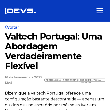
Voltar
Valtech Portugal: Uma
Abordagem
Verdadeiramente
Flexível
18 de fevereiro de 2025
TECNOLOGIA
TENDÊNCIAS
CRESCIMENTO NA
12:45
CARREIRA
Dizem que a Valtech Portugal oferece uma
configuração bastante descontraída — apenas um
ou dois dias no escritório por mês se estiver em