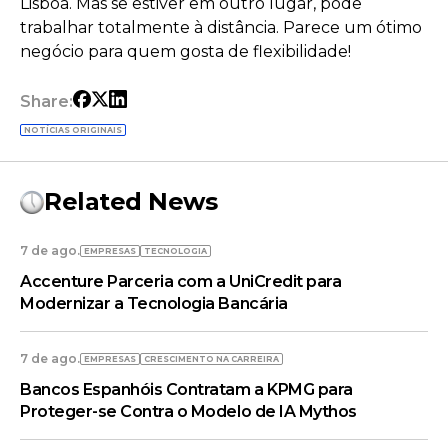
Lisboa. Mas se estiver em outro lugar, pode
trabalhar totalmente à distância. Parece um ótimo
negócio para quem gosta de flexibilidade!
Share:
NOTÍCIAS ORIGINAIS
Related News
7 de ago.
EMPRESAS
TECNOLOGIA
Accenture Parceria com a UniCredit para
Modernizar a Tecnologia Bancária
7 de ago.
EMPRESAS
CRESCIMENTO NA CARREIRA
Bancos Espanhóis Contratam a KPMG para
Proteger-se Contra o Modelo de IA Mythos