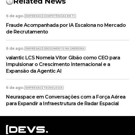
Related News
6 de ago.
EMPRESAS
COMPETÊNCIAS EM TI
Fraude Acompanhada por IA Escalona no Mercado
de Recrutamento
6 de ago.
EMPRESAS
CRESCIMENTO NA CARREIRA
valantic LCS Nomeia Vítor Gibão como CEO para
Impulsionar o Crescimento Internacional e a
Expansão da Agentic AI
6 de ago.
EMPRESAS
TECNOLOGIA
Neuraspace em Conversações com a Força Aérea
para Expandir a Infraestrutura de Radar Espacial