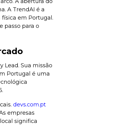
rco. A abertura do
a. A TrendAI é a
física em Portugal.
de passo para o
rcado
ry Lead. Sua missão
em Portugal é uma
ecnológica
6.
cais.
devs.com.pt
. As empresas
ocal significa