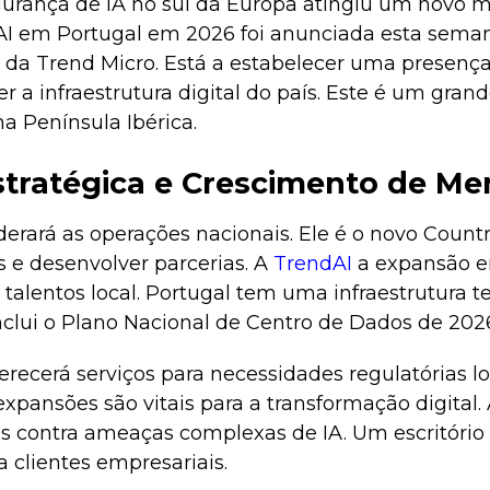
rança de IA no sul da Europa atingiu um novo ma
dAI em Portugal em 2026 foi anunciada esta seman
 da Trend Micro. Está a estabelecer uma presença 
er a infraestrutura digital do país. Este é um gran
a Península Ibérica.
stratégica e Crescimento de Me
erará as operações nacionais. Ele é o novo Count
s e desenvolver parcerias. A
TrendAI
a expansão 
 talentos local. Portugal tem uma infraestrutura t
inclui o Plano Nacional de Centro de Dados de 202
ferecerá serviços para necessidades regulatórias lo
xpansões são vitais para a transformação digital
 contra ameaças complexas de IA. Um escritório l
 clientes empresariais.