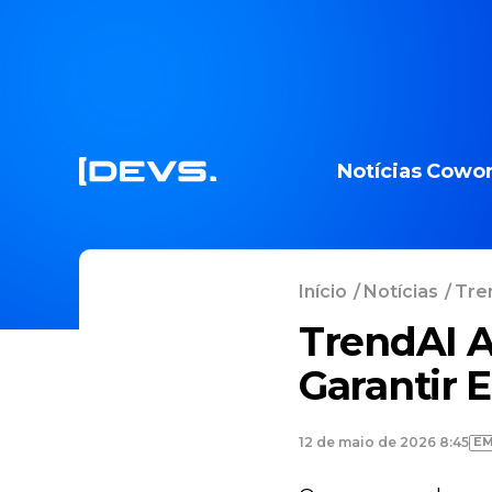
Notícias
Cowor
Início
/
Notícias
/
Tren
TrendAI A
Garantir 
EM
12 de maio de 2026 8:45