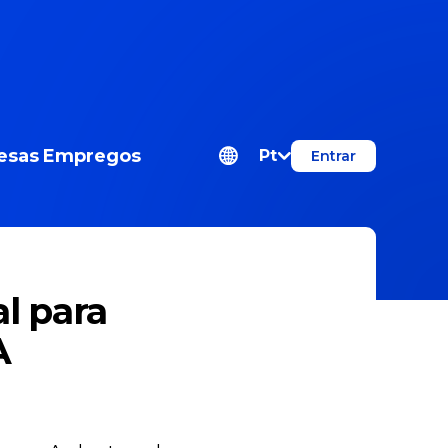
esas
Empregos
Pt
Entrar
l para
A