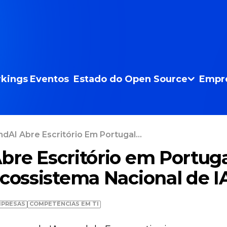
kings
Eventos
Estado do Open Source
Empr
dAI Abre Escritório Em Portugal...
bre Escritório em Portuga
Ecossistema Nacional de I
PRESAS
COMPETÊNCIAS EM TI