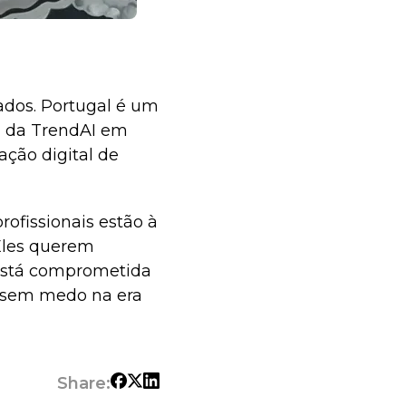
zados. Portugal é um
ça da TrendAI em
ação digital de
ofissionais estão à
Eles querem
 está comprometida
r sem medo na era
Share: