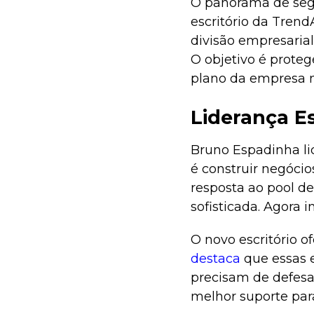
O panorama de segu
escritório da Tren
divisão empresarial
O objetivo é proteg
plano da empresa n
Liderança E
Bruno Espadinha lid
é construir negócio
resposta ao pool de
sofisticada. Agora 
O novo escritório o
destaca
que essas e
precisam de defesas
melhor suporte para