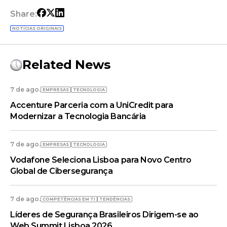
Share:
NOTÍCIAS ORIGINAIS
Related News
7 de ago.
EMPRESAS
TECNOLOGIA
Accenture Parceria com a UniCredit para
Modernizar a Tecnologia Bancária
7 de ago.
EMPRESAS
TECNOLOGIA
Vodafone Seleciona Lisboa para Novo Centro
Global de Cibersegurança
7 de ago.
COMPETÊNCIAS EM TI
TENDÊNCIAS
Líderes de Segurança Brasileiros Dirigem-se ao
Web Summit Lisboa 2026