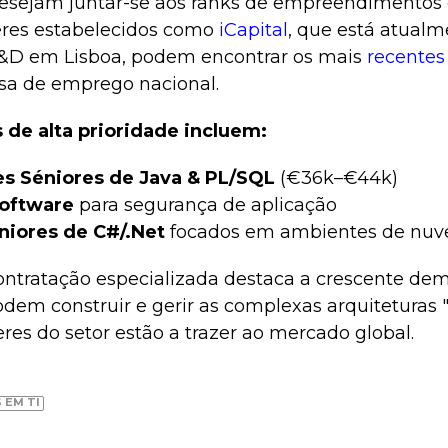
esejam juntar-se aos ranks de empreendimentos d
eres estabelecidos como
iCapital
, que está atualm
&D em Lisboa, podem encontrar os mais
recentes
sa de emprego nacional.
s de alta prioridade incluem:
s Séniores de Java & PL/SQL
(€36k–€44k)
Software
para segurança de aplicação
niores de C#/.Net
focados em ambientes de nuv
ntratação especializada destaca a crescente de
odem construir e gerir as complexas arquiteturas 
deres do setor estão a trazer ao mercado global.
 EM TI