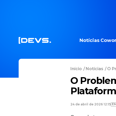
Notícias
Cowor
Início
/
Notícias
/
O P
O Problem
Plataform
E
24 de abril de 2026 12:15