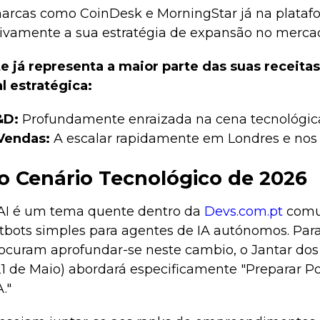
rcas como CoinDesk e MorningStar já na platafor
sivamente a sua estratégia de expansão no merca
e já representa a maior parte das suas receita
l estratégica:
&D:
Profundamente enraizada na cena tecnológica
Vendas:
A escalar rapidamente em Londres e nos
 Cenário Tecnológico de 2026
 AI é um tema quente dentro da
Devs.com.pt
comu
bots simples para agentes de IA autónomos. Par
rocuram aprofundar-se neste cambio, o Jantar dos
21 de Maio) abordará especificamente "Preparar Po
."