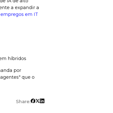
e IA de alto
ente a expandir a
 empregos em IT
em híbridos
manda por
"agentes" que o
Share: