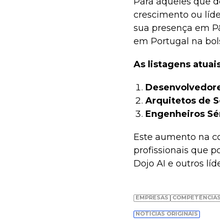
Para aqueles que d
crescimento ou líd
sua presença em P
em Portugal na bol
As listagens atuai
Desenvolvedore
Arquitetos de 
Engenheiros Sé
Este aumento na co
profissionais que p
Dojo AI e outros lí
EMPRESAS
COMPETÊNCIAS
NOTÍCIAS ORIGINAIS