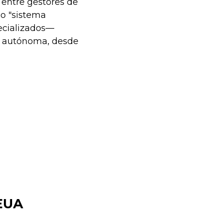
entre gestores de
 o "sistema
pecializados—
a autónoma, desde
 EUA