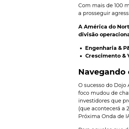
Com mais de 100 ma
a prosseguir agres
A América do Nort
divisão operaciona
Engenharia & P
Crescimento & 
Navegando o
O sucesso do Dojo
foco mudou de chat
investidores que p
(que acontecerá a 
Próxima Onda de IA