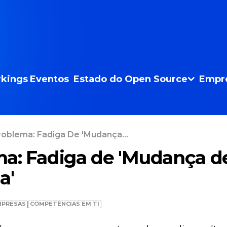
kings
Eventos
Estado do Open Source
Empr
roblema: Fadiga De 'Mudança...
a: Fadiga de 'Mudança d
a'
MPRESAS
COMPETÊNCIAS EM TI