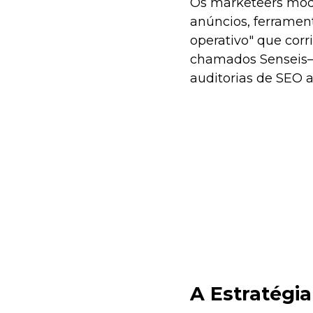
Os marketeers mode
anúncios, ferrament
operativo" que cor
chamados Senseis—
auditorias de SEO 
A Estratégi