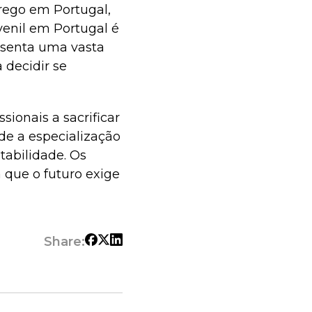
rego em Portugal,
venil em Portugal é
resenta uma vasta
 decidir se
ssionais a sacrificar
de a especialização
ntabilidade. Os
a que o futuro exige
Share: