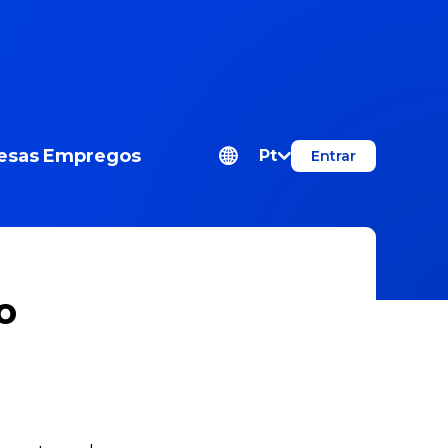
esas
Empregos
Pt
Entrar
o