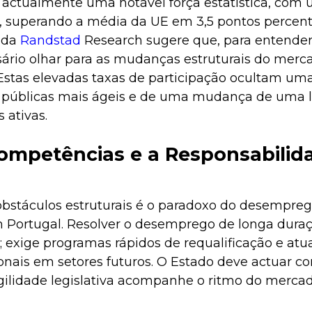
 actualmente uma notável força estatística, com
%, superando a média da UE em 3,5 pontos percent
 da
Randstad
Research sugere que, para entende
ssário olhar para as mudanças estruturais do mer
 Estas elevadas taxas de participação ocultam um
as públicas mais ágeis e de uma mudança de uma l
 ativas.
Competências e a Responsabilid
obstáculos estruturais é o paradoxo do desempreg
Portugal. Resolver o desemprego de longa duraç
; exige programas rápidos de requalificação e atu
onais em setores futuros. O Estado deve actuar com
gilidade legislativa acompanhe o ritmo do merca