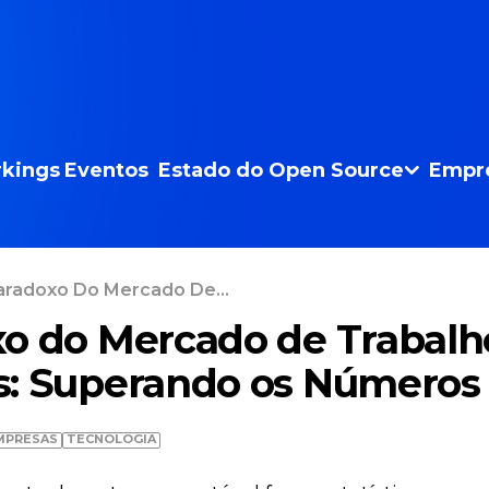
kings
Eventos
Estado do Open Source
Empr
aradoxo Do Mercado De...
o do Mercado de Trabalh
s: Superando os Números
MPRESAS
TECNOLOGIA