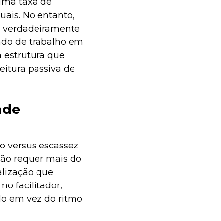
 uma taxa de
uais. No entanto,
r verdadeiramente
cado de trabalho em
a estrutura que
eitura passiva de
ade
o versus escassez
ão requer mais do
alização que
o facilitador,
do em vez do ritmo