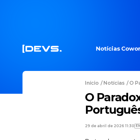
Notícias
Cowor
Início
/
Notícias
/
O P
O Paradox
Portuguê
E
29 de abril de 2026 11:30