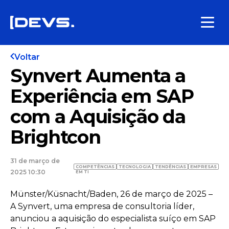
Voltar
Synvert Aumenta a
Experiência em SAP
com a Aquisição da
Brightcon
31 de março de
COMPETÊNCIAS
TECNOLOGIA
TENDÊNCIAS
EMPRESAS
2025 10:30
EM TI
Münster/Küsnacht/Baden, 26 de março de 2025 –
A Synvert, uma empresa de consultoria líder,
anunciou a aquisição do especialista suíço em SAP