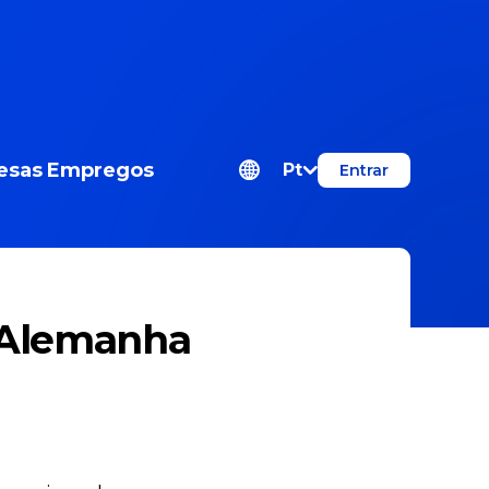
esas
Empregos
Pt
Entrar
a Alemanha