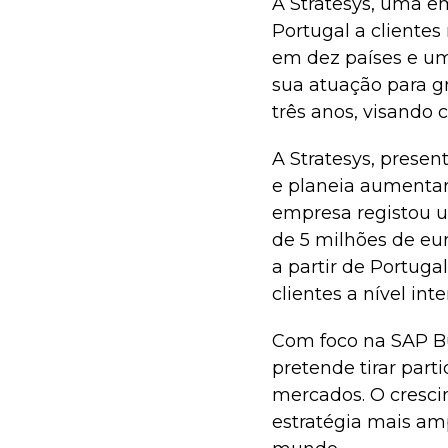
A Stratesys, uma e
Portugal a clientes
em dez países e um
sua atuação para g
três anos, visando
A Stratesys, prese
e planeia aumentar
empresa registou 
de 5 milhões de eur
a partir de Portuga
clientes a nível int
Com foco na SAP Bu
pretende tirar part
mercados. O cresc
estratégia mais amp