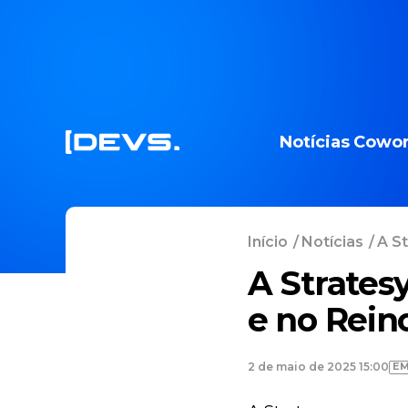
Notícias
Cowor
Início
/
Notícias
/
A St
A Strates
e no Rein
EM
2 de maio de 2025 15:00