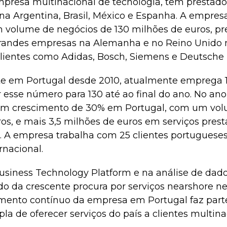
mpresa multinacional de tecnologia, tem prestado
 na Argentina, Brasil, México e Espanha. A empresa
 volume de negócios de 130 milhões de euros, pr
randes empresas na Alemanha e no Reino Unido n
 clientes como Adidas, Bosch, Siemens e Deutsche
nte em Portugal desde 2010, atualmente emprega 
 esse número para 130 até ao final do ano. No ano
um crescimento de 30% em Portugal, com um vol
os, e mais 3,5 milhões de euros em serviços prest
l. A empresa trabalha com 25 clientes portuguese
ernacional.
siness Technology Platform e na análise de dados
ido da crescente procura por serviços nearshore ne
imento contínuo da empresa em Portugal faz par
la de oferecer serviços do país a clientes multin