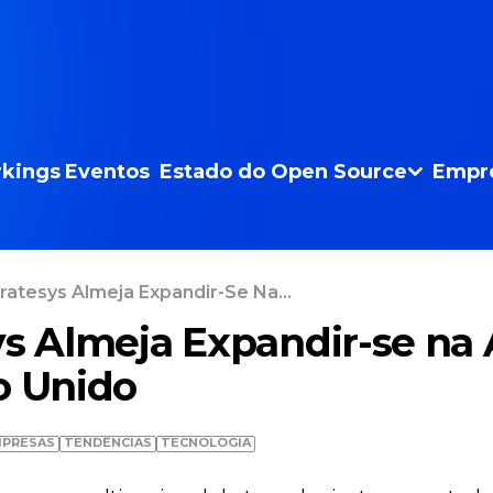
kings
Eventos
Estado do Open Source
Empr
ratesys Almeja Expandir-Se Na...
ys Almeja Expandir-se n
o Unido
PRESAS
TENDÊNCIAS
TECNOLOGIA