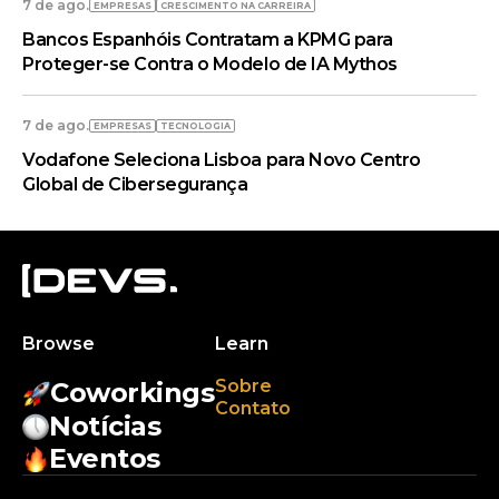
7 de ago.
EMPRESAS
CRESCIMENTO NA CARREIRA
Bancos Espanhóis Contratam a KPMG para
Proteger-se Contra o Modelo de IA Mythos
7 de ago.
EMPRESAS
TECNOLOGIA
Vodafone Seleciona Lisboa para Novo Centro
Global de Cibersegurança
Browse
Learn
Sobre
Coworkings
Contato
Notícias
Eventos