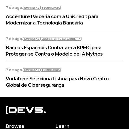
7 de ago.
EMPRESAS
TECNOLOGIA
Accenture Parceria com a UniCredit para
Modernizar a Tecnologia Bancária
7 de ago.
EMPRESAS
CRESCIMENTO NA CARREIRA
Bancos Espanhóis Contratam a KPMG para
Proteger-se Contra o Modelo de IA Mythos
7 de ago.
EMPRESAS
TECNOLOGIA
Vodafone Seleciona Lisboa para Novo Centro
Global de Cibersegurança
Browse
Learn