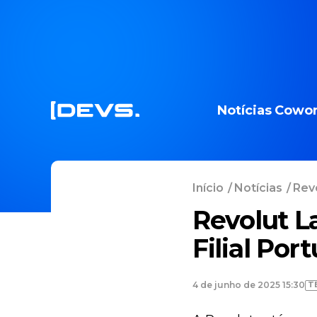
Notícias
Cowor
Início
/
Notícias
/
Revo
Revolut L
Filial Por
T
4 de junho de 2025 15:30