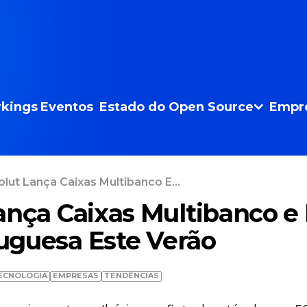
kings
Eventos
Estado do Open Source
Empr
lut Lança Caixas Multibanco E...
ança Caixas Multibanco e 
tuguesa Este Verão
ECNOLOGIA
EMPRESAS
TENDÊNCIAS