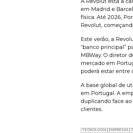
A Revolut está a ca
em Madrid e Barce
física. Até 2026, P
Revolut, começando
Este verão, a Revolu
“banco principal” p
MBWay. O diretor d
mercado em Portuga
poderá estar entre 
A base global de ut
em Portugal. A emp
duplicando face ao
clientes.
TECNOLOGIA
EMPRESAS