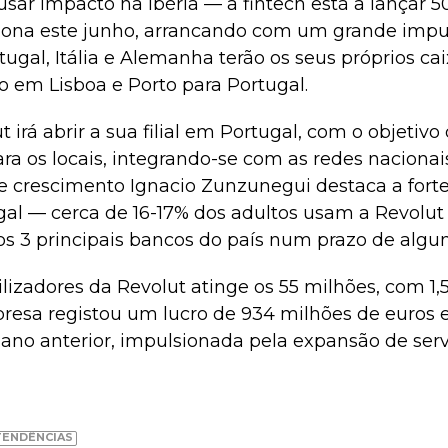
usar impacto na Ibéria — a fintech está a lançar 
lona este junho, arrancando com um grande impu
ortugal, Itália e Alemanha terão os seus próprios c
 em Lisboa e Porto para Portugal.
t irá abrir a sua filial em Portugal, com o objetivo
ara os locais, integrando-se com as redes naciona
e crescimento Ignacio Zunzunegui destaca a fort
l — cerca de 16-17% dos adultos usam a Revolut
os 3 principais bancos do país num prazo de algun
ilizadores da Revolut atinge os 55 milhões, com 1
resa registou um lucro de 934 milhões de euros
 ano anterior, impulsionada pela expansão de serv
TENDÊNCIAS