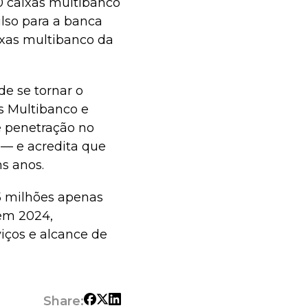
50 caixas multibanco
lso para a banca
aixas multibanco da
 de se tornar o
is Multibanco e
e penetração no
 — e acredita que
s anos.
,5 milhões apenas
 em 2024,
iços e alcance de
Share: