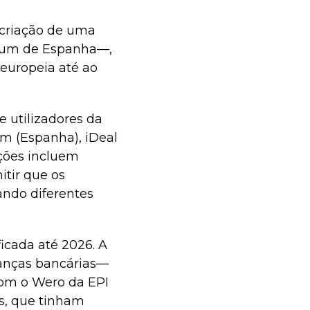
 criação de uma
izum de Espanha—,
-europeia até ao
e utilizadores da
m (Espanha), iDeal
ações incluem
itir que os
ando diferentes
icada até 2026. A
ianças bancárias—
com o Wero da EPI
s, que tinham