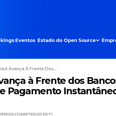
kings
Eventos
Estado do Open Source
Empr
lut Avança À Frente Dos...
vança à Frente dos Banc
e Pagamento Instantâne
MPRESAS
COMPETÊNCIAS EM TI