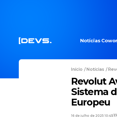
Notícias
Cowor
Início
/
Notícias
/
Revo
Revolut A
Sistema d
Europeu
E
16 de julho de 2025 10:45