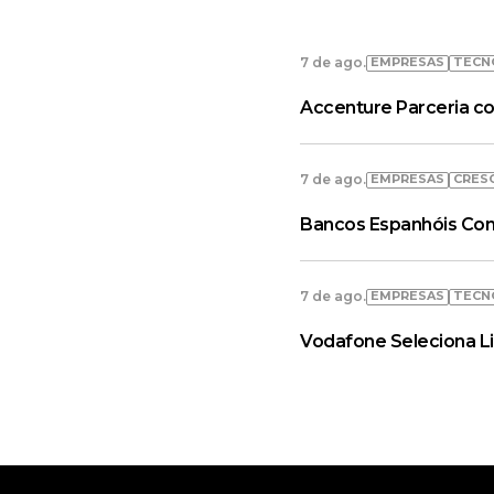
EMPRESAS
TECN
7 de ago.
Accenture Parceria co
EMPRESAS
CRES
7 de ago.
Bancos Espanhóis Con
EMPRESAS
TECN
7 de ago.
Vodafone Seleciona L