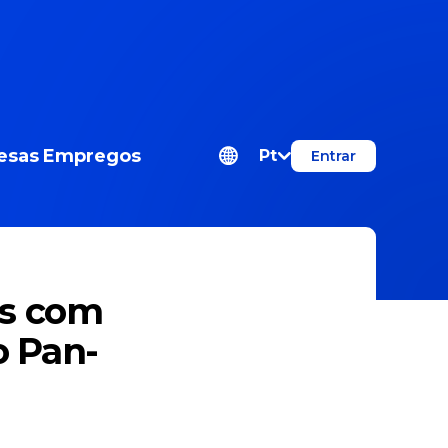
esas
Empregos
Pt
Entrar
os com
o Pan-