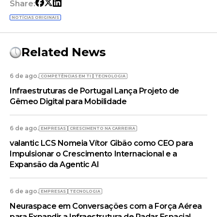
Share:
NOTÍCIAS ORIGINAIS
Related News
6 de ago.
COMPETÊNCIAS EM TI
TECNOLOGIA
Infraestruturas de Portugal Lança Projeto de
Gêmeo Digital para Mobilidade
6 de ago.
EMPRESAS
CRESCIMENTO NA CARREIRA
valantic LCS Nomeia Vítor Gibão como CEO para
Impulsionar o Crescimento Internacional e a
Expansão da Agentic AI
6 de ago.
EMPRESAS
TECNOLOGIA
Neuraspace em Conversações com a Força Aérea
para Expandir a Infraestrutura de Radar Espacial