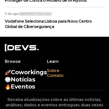
Proteger-se Contra o Modelo de IA Mythos
7 de ago.
EMPRESAS
TECNOLOGIA
Vodafone Seleciona Lisboa para Novo Centro
Global de Cibersegurança
Browse
Learn
Sobre
Coworkings
Contato
Notícias
Eventos
Receba atualizações sobre as últimas notícias,
análises, dados e eventos entregues duas vezes