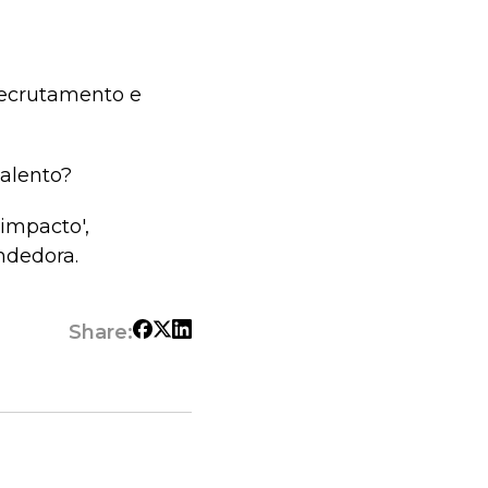
 recrutamento e
alento?
 impacto',
dedora.
Share: