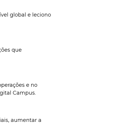
vel global e leciono
ções que
 operações e no
gital Campus.
iais, aumentar a