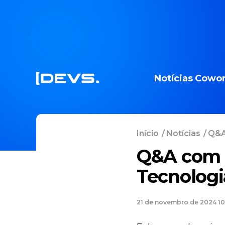
Notícias
Cowor
Início
/
Notícias
/
Q&A
Q&A com R
Tecnologi
21 de novembro de 2024 10