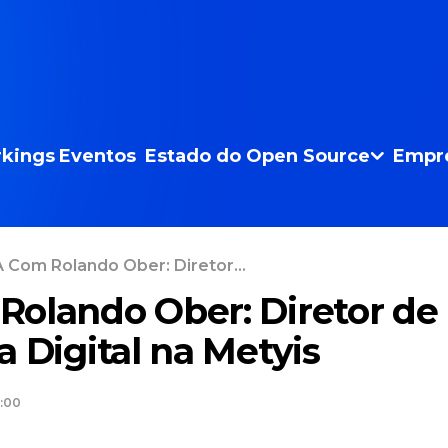
kings
Eventos
Estado do Open Source
Empr
 Com Rolando Ober: Diretor...
olando Ober: Diretor de
a Digital na Metyis
:00