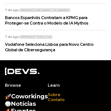
7 de ago.
EMPRESAS
CRESCIMENTO NA CARREIRA
Bancos Espanhóis Contratam a KPMG para
Proteger-se Contra o Modelo de IA Mythos
7 de ago.
EMPRESAS
TECNOLOGIA
Vodafone Seleciona Lisboa para Novo Centro
Global de Cibersegurança
Browse
Learn
Sobre
Coworkings
Contato
Notícias
Eventos