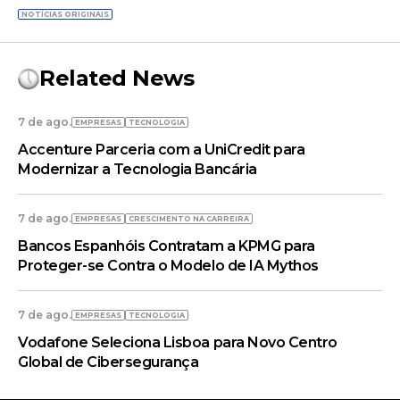
NOTÍCIAS ORIGINAIS
Related News
7 de ago.
EMPRESAS
TECNOLOGIA
Accenture Parceria com a UniCredit para
Modernizar a Tecnologia Bancária
7 de ago.
EMPRESAS
CRESCIMENTO NA CARREIRA
Bancos Espanhóis Contratam a KPMG para
Proteger-se Contra o Modelo de IA Mythos
7 de ago.
EMPRESAS
TECNOLOGIA
Vodafone Seleciona Lisboa para Novo Centro
Global de Cibersegurança