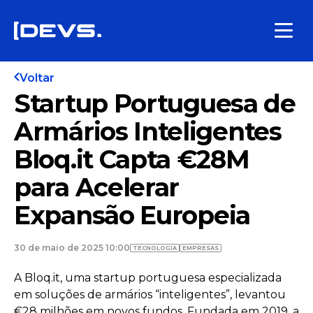
Voltar
Startup Portuguesa de
Armários Inteligentes
Bloq.it Capta €28M
para Acelerar
Expansão Europeia
30 de maio de 2025 10:00
TECNOLOGIA
EMPRESAS
A Bloq.it, uma startup portuguesa especializada
em soluções de armários “inteligentes”, levantou
€28 milhões em novos fundos. Fundada em 2019, a