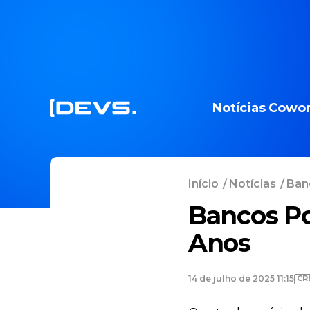
Notícias
Cowor
Início
/
Notícias
/
Ban
Bancos P
Anos
CR
14 de julho de 2025 11:15