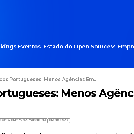
kings
Eventos
Estado do Open Source
Empr
cos Portugueses: Menos Agências Em...
ortugueses: Menos Agênc
ESCIMENTO NA CARREIRA
EMPRESAS