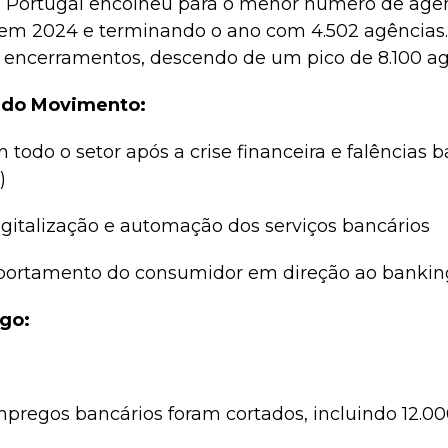
e Portugal encolheu para o menor número de agên
 em 2024 e terminando o ano com 4.502 agências. 
 encerramentos, descendo de um pico de 8.100 ag
s do Movimento:
 todo o setor após a crise financeira e falências
)
igitalização e automação dos serviços bancários
ortamento do consumidor em direção ao banking
go:
mpregos bancários foram cortados, incluindo 12.0