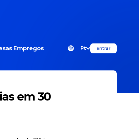
esas
Empregos
Pt
Entrar
ias em 30