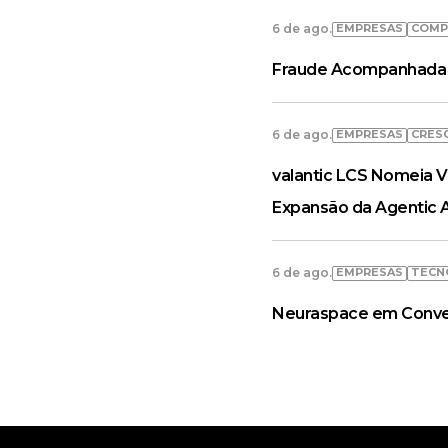
EMPRESAS
COMP
6 de ago.
Fraude Acompanhada 
EMPRESAS
CRES
6 de ago.
valantic LCS Nomeia V
Expansão da Agentic 
EMPRESAS
TECN
6 de ago.
Neuraspace em Convers