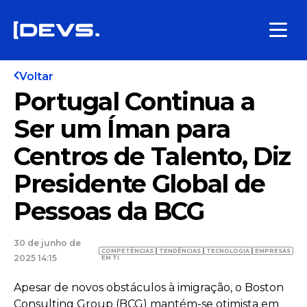
Voltar
Portugal Continua a
Ser um Íman para
Centros de Talento, Diz
Presidente Global de
Pessoas da BCG
30 de junho de
COMPETÊNCIAS
TENDÊNCIAS
TECNOLOGIA
EMPRESAS
2025 14:15
EM TI
Apesar de novos obstáculos à imigração, o Boston
Consulting Group (BCG) mantém-se otimista em