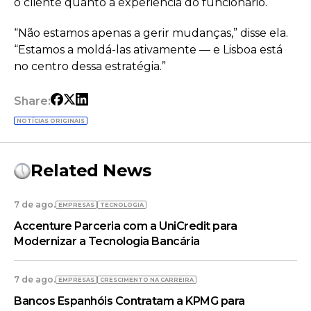
o cliente quanto a experiência do funcionário.
“Não estamos apenas a gerir mudanças,” disse ela.
“Estamos a moldá-las ativamente — e Lisboa está
no centro dessa estratégia.”
Share:
NOTÍCIAS ORIGINAIS
Related News
7 de ago.
EMPRESAS
TECNOLOGIA
Accenture Parceria com a UniCredit para
Modernizar a Tecnologia Bancária
7 de ago.
EMPRESAS
CRESCIMENTO NA CARREIRA
Bancos Espanhóis Contratam a KPMG para