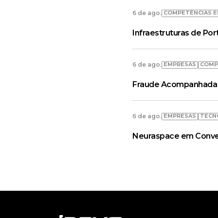
COMPETÊNCIAS E
6 de ago.
Infraestruturas de Po
EMPRESAS
COMP
6 de ago.
Fraude Acompanhada 
EMPRESAS
TECN
6 de ago.
Neuraspace em Convers