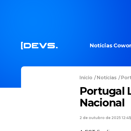
Notícias
Cowor
Início
/
Notícias
/
Port
Portugal 
Nacional
2 de outubro de 2025 12:45