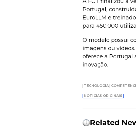
A FCT finalizou a 
Portugal, construíd
EuroLLM e treinado
para 450.000 utili
O modelo possui co
imagens ou vídeos.
oferece a Portugal 
inovação.
TECNOLOGIA
COMPETÊNCI
NOTÍCIAS ORIGINAIS
Related Ne