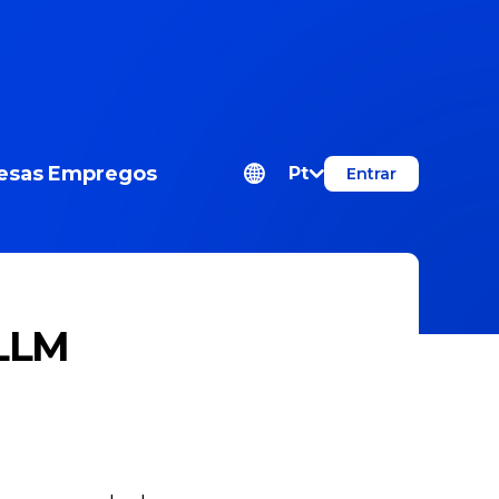
esas
Empregos
Pt
Entrar
 LLM