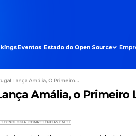
kings
Eventos
Estado do Open Source
Empr
ugal Lança Amália, O Primeiro...
Lança Amália, o Primeiro
TECNOLOGIA
COMPETÊNCIAS EM TI