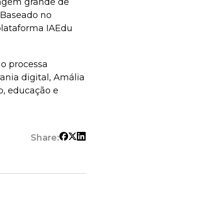
guagem grande de
. Baseado no
plataforma IAEdu
ão processa
nia digital, Amália
ão, educação e
Share: