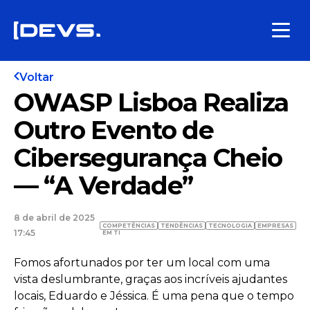
Voltar
OWASP Lisboa Realiza
Outro Evento de
Cibersegurança Cheio
— “A Verdade”
8 de abril de 2025
COMPETÊNCIAS
TENDÊNCIAS
TECNOLOGIA
EMPRESAS
17:45
EM TI
Fomos afortunados por ter um local com uma
vista deslumbrante, graças aos incríveis ajudantes
locais, Eduardo e Jéssica. É uma pena que o tempo