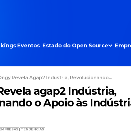
kings
Eventos
Estado do Open Source
Empr
ngy Revela Agap2 Indústria, Revolucionando...
vela agap2 Indústria,
nando o Apoio às Indústri
EMPRESAS
TENDÊNCIAS