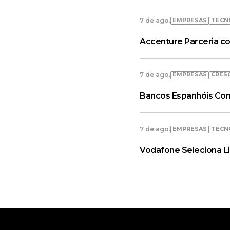
EMPRESAS
TECN
7 de ago.
Accenture Parceria co
EMPRESAS
CRES
7 de ago.
Bancos Espanhóis Con
EMPRESAS
TECN
7 de ago.
Vodafone Seleciona L