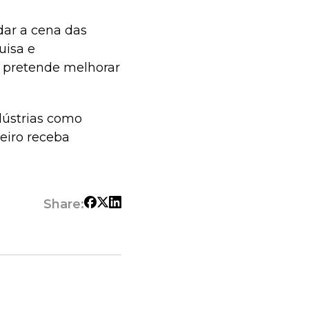
ar a cena das
uisa e
a pretende melhorar
dústrias como
ceiro receba
Share: