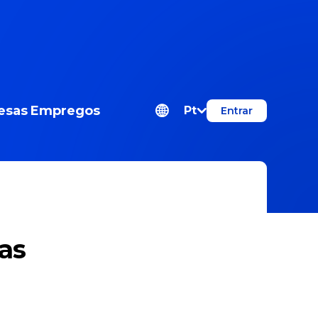
esas
Empregos
Pt
Entrar
as