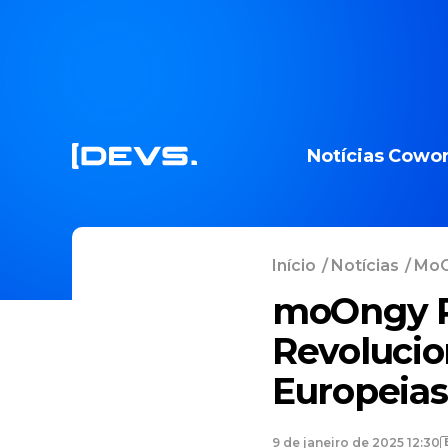
Notícias
Cowor
Início
/
Notícias
/
MoO
moOngy Re
Revolucio
Europeias
9 de janeiro de 2025 12:30