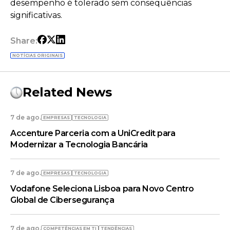
desempenho é tolerado sem consequências
significativas.
Share:
NOTÍCIAS ORIGINAIS
Related News
7 de ago.
EMPRESAS
TECNOLOGIA
Accenture Parceria com a UniCredit para
Modernizar a Tecnologia Bancária
7 de ago.
EMPRESAS
TECNOLOGIA
Vodafone Seleciona Lisboa para Novo Centro
Global de Cibersegurança
7 de ago.
COMPETÊNCIAS EM TI
TENDÊNCIAS