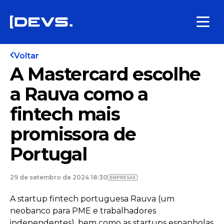
Voltar
A Mastercard escolhe
a Rauva como a
fintech mais
promissora de
Portugal
29 de setembro de 2024 18:30
EMPRESAS
A startup fintech portuguesa Rauva (um
neobanco para PME e trabalhadores
independentes), bem como as startups espanholas