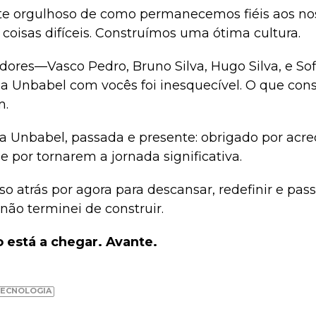
e orgulhoso de como permanecemos fiéis aos nos
oisas difíceis. Construímos uma ótima cultura.
ores—Vasco Pedro, Bruno Silva, Hugo Silva, e S
 a Unbabel com vocês foi inesquecível. O que con
m.
da Unbabel, passada e presente: obrigado por acr
 por tornarem a jornada significativa.
o atrás por agora para descansar, redefinir e pa
não terminei de construir.
 está a chegar. Avante.
ECNOLOGIA