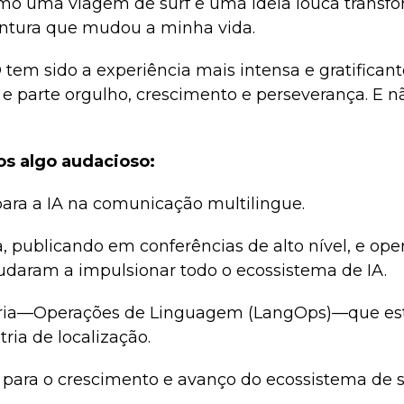
o uma viagem de surf e uma ideia louca transf
tura que mudou a minha vida.
tem sido a experiência mais intensa e gratifican
 e parte orgulho, crescimento e perseverança. E n
os algo audacioso:
ara a IA na comunicação multilingue.
, publicando em conferências de alto nível, e ope
udaram a impulsionar todo o ecossistema de IA.
ria—Operações de Linguagem (LangOps)—que est
ria de localização.
 para o crescimento e avanço do ecossistema de s