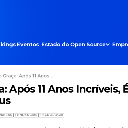
kings
Eventos
Estado do Open Source
Empr
 Graça: Após 11 Anos...
: Após 11 Anos Incríveis, 
us
PRESAS
TENDÊNCIAS
TECNOLOGIA