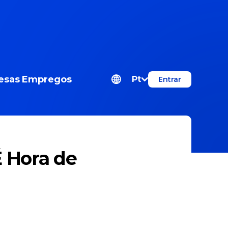
esas
Empregos
Pt
Entrar
É Hora de