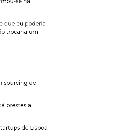
ormou-se na
te que eu poderia
ão trocaria um
n sourcing de
á prestes a
tartups de Lisboa.