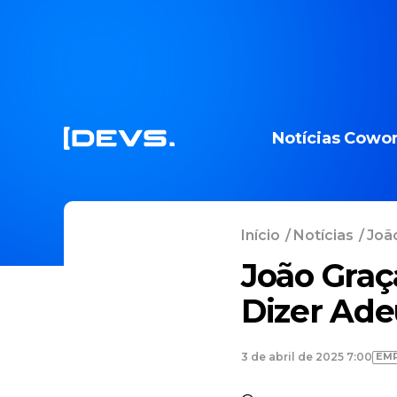
Notícias
Cowor
Início
/
Notícias
/
João
João Graça
Dizer Ade
EM
3 de abril de 2025 7:00