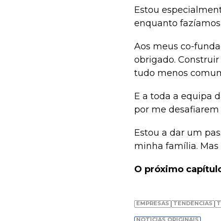
Estou especialment
enquanto fazíamos c
Aos meus co-fundad
obrigado. Construir
tudo menos comu
E a toda a equipa 
por me desafiarem e
Estou a dar um pass
minha família. Mas 
O próximo capítulo
EMPRESAS
TENDÊNCIAS
T
NOTÍCIAS ORIGINAIS