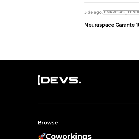
EMPRESAS
TEND
5 de ago.
Neuraspace Garante 18
Browse
Coworkings