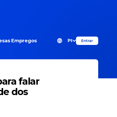
esas
Empregos
Pt
Entrar
ara falar
de dos