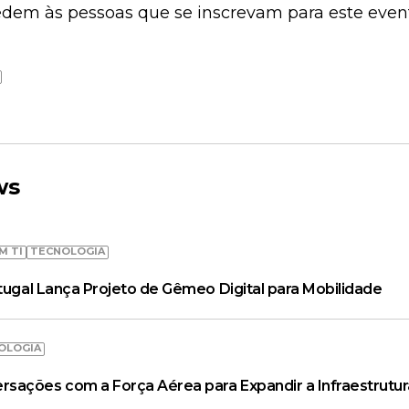
edem às pessoas que se inscrevam para este event
ws
M TI
TECNOLOGIA
rtugal Lança Projeto de Gêmeo Digital para Mobilidade
OLOGIA
ações com a Força Aérea para Expandir a Infraestrutur