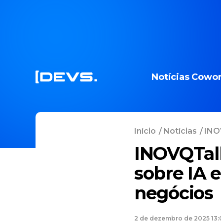
Notícias
Cowor
Início
/
Notícias
/
INOV
INOVQTalk
sobre IA 
negócios
2 de dezembro de 2025 13: