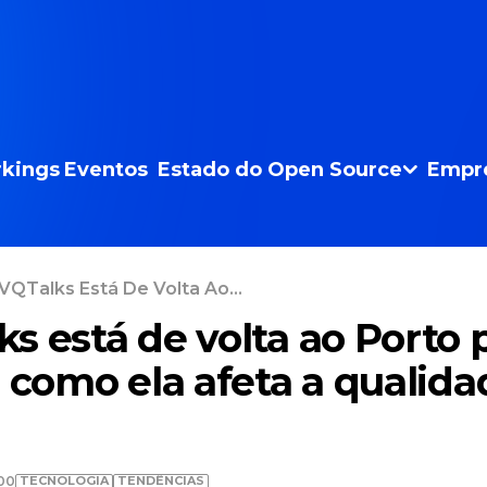
kings
Eventos
Estado do Open Source
Empr
QTalks Está De Volta Ao...
s está de volta ao Porto p
e como ela afeta a qualida
TECNOLOGIA
TENDÊNCIAS
00