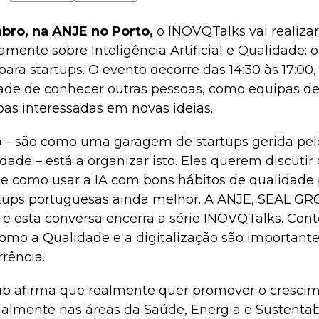
bro, na ANJE no Porto,
o INOVQTalks vai realizar
amente sobre Inteligência Artificial e Qualidade: o 
ara startups. O evento decorre das 14:30 às 17:00,
ade de conhecer outras pessoas, como equipas de 
oas interessadas em novas ideias.
b
– são como uma garagem de startups gerida pelo
ade – está a organizar isto. Eles querem discutir
e como usar a IA com bons hábitos de qualidade 
rtups portuguesas ainda melhor. A ANJE, SEAL GR
, e esta conversa encerra a série INOVQTalks. Con
omo a Qualidade e a digitalização são important
rência.
b afirma que realmente quer promover o crescim
ialmente nas áreas da Saúde, Energia e Sustentabi