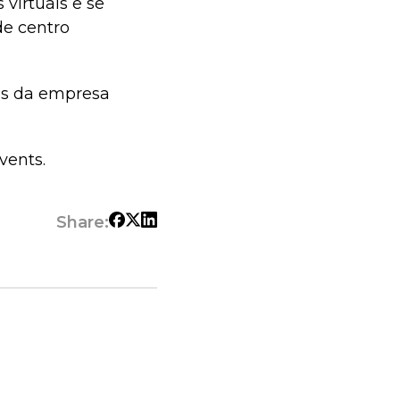
virtuais e se
e centro
tes da empresa
vents.
Share: