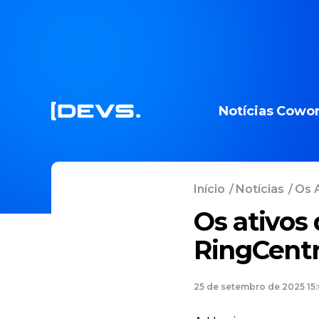
Notícias
Cowor
Início
/
Notícias
/
Os A
Os ativos 
RingCentr
25 de setembro de 2025 15