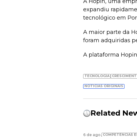
A Hopin, uma empre
expandiu rapidame
tecnológico em Por
A maior parte da H
foram adquiridas p
A plataforma Hopin
TECNOLOGIA
CRESCIMENT
NOTÍCIAS ORIGINAIS
Related Ne
COMPETÊNCIAS E
6 de ago.