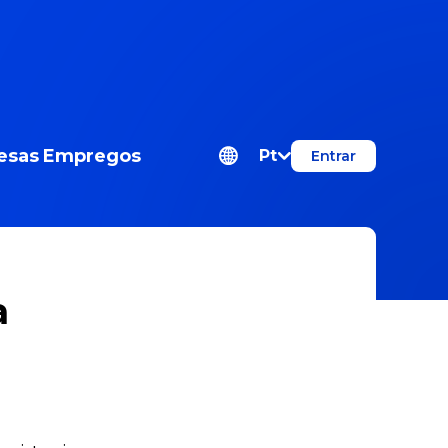
esas
Empregos
Pt
Entrar
a