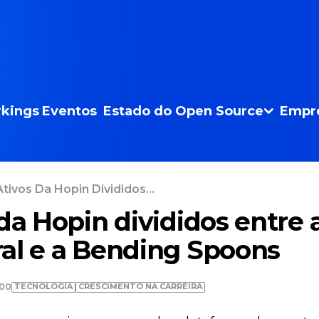
kings
Eventos
Estado do Open Source
Empr
tivos Da Hopin Divididos...
da Hopin divididos entre 
al e a Bending Spoons
TECNOLOGIA
CRESCIMENTO NA CARREIRA
:00