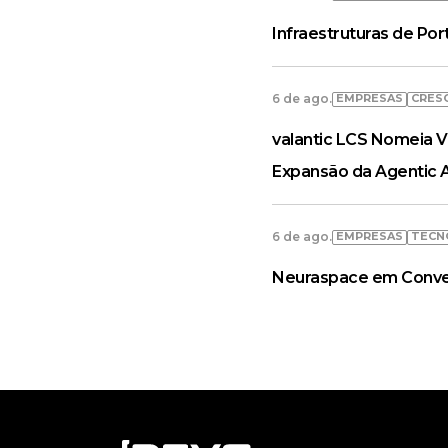
Infraestruturas de Po
EMPRESAS
CRES
6 de ago.
valantic LCS Nomeia V
Expansão da Agentic 
EMPRESAS
TECN
6 de ago.
Neuraspace em Convers