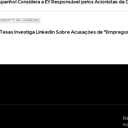
spanhol Considera a EY Responsável pelos Acionistas da
IMENTO NA CARREIRA
o Texas Investiga LinkedIn Sobre Acusações de "Emprego
Re
no