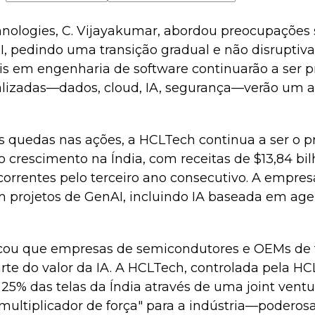
ologies, C. Vijayakumar, abordou preocupações 
TI, pedindo uma transição gradual e não disruptiva
s em engenharia de software continuarão a ser p
ializadas—dados, cloud, IA, segurança—verão um
s quedas nas ações, a HCLTech continua a ser o p
o crescimento na Índia, com receitas de $13,84 bil
orrentes pelo terceiro ano consecutivo. A empres
 projetos de GenAI, incluindo IA baseada em agen
cou que empresas de semicondutores e OEMs de t
rte do valor da IA. A HCLTech, controlada pela HC
 25% das telas da Índia através de uma joint vent
 "multiplicador de força" para a indústria—poderos