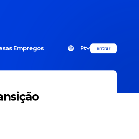
esas
Empregos
Pt
Entrar
ansição