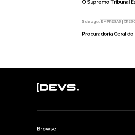
O Supremo Tribunal E
EMPRESAS
CRESC
5 de ago.
Procuradoria Geral d
Browse