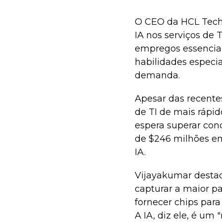
O CEO da HCL Techn
IA nos serviços de 
empregos essenciai
habilidades espec
demanda.
Apesar das recente
de TI de mais rápid
espera superar conc
de $246 milhões em
IA.
Vijayakumar desta
capturar a maior pa
fornecer chips para
A IA, diz ele, é um