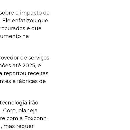
sobre o impacto da
. Ele enfatizou que
rocurados e que
 aumento na
rovedor de serviços
hões até 2025, e
a reportou receitas
tes e fábricas de
ecnologia irão
L Corp, planeja
ure com a Foxconn.
a, mas requer