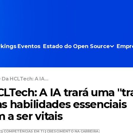
kings
Eventos
Estado do Open Source
Empr
Da HCLTech: A IA...
LTech: A IA trará uma "tr
mas habilidades essenciais
a ser vitais
COMPETÊNCIAS EM TI
CRESCIMENTO NA CARREIRA
15