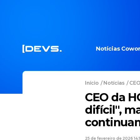
Notícias
Cowor
Início
/
Notícias
/
CEO 
CEO da HC
difícil", 
continuam 
25 de fevereiro de 2026 14: