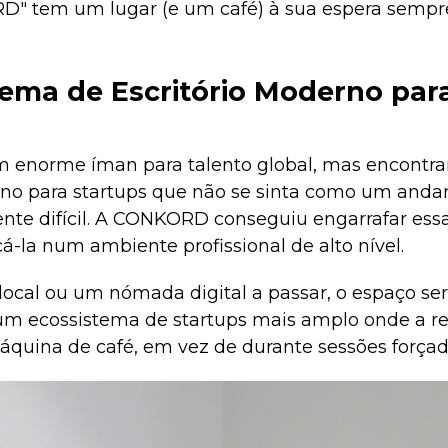
" tem um lugar (e um café) à sua espera sempre
ema de Escritório Moderno para
m enorme íman para talento global, mas encontr
no para startups que não se sinta como um andar 
te difícil. A CONKORD conseguiu engarrafar essa 
cá-la num ambiente profissional de alto nível.
local ou um nómada digital a passar, o espaço s
e um ecossistema de startups mais amplo onde a r
quina de café, em vez de durante sessões forçada