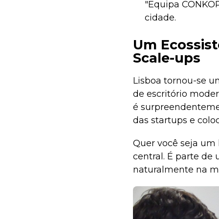
"Equipa CONKORD
cidade.
Um Ecossist
Scale-ups
Lisboa tornou-se u
de escritório moder
é surpreendentemen
das startups e colo
Quer você seja um 
central. É parte d
naturalmente na má