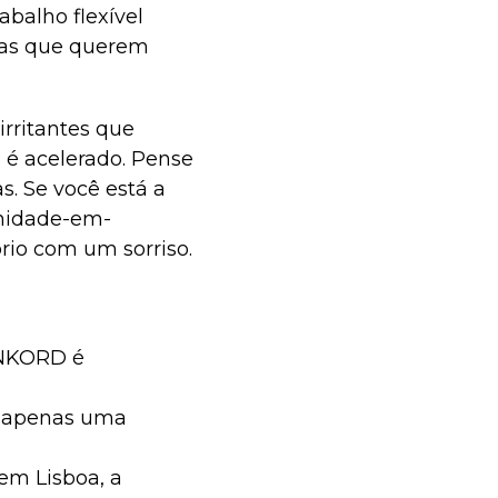
abalho flexível
pas que querem
irritantes que
 é acelerado. Pense
s. Se você está a
unidade-em-
ório com um sorriso.
ONKORD é
o apenas uma
em Lisboa, a