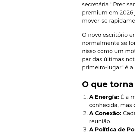
secretária." Precis
premium em 2026 j
mover-se rapidame
O novo escritório e
normalmente se for
nisso como um motor
par das últimas no
primeiro-lugar" é a
O que torna
A Energia:
É a 
conhecida, mas c
A Conexão:
Cada
reunião.
A Política de P