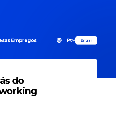
esas
Empregos
Pt
Entrar
rás do
oworking