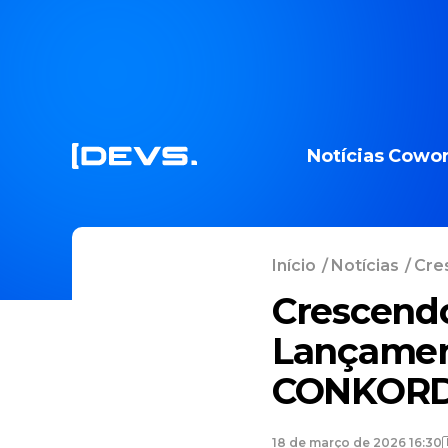
Notícias
Cowor
Início
/
Notícias
/
Cres
Crescendo
Lançamen
CONKOR
18 de março de 2026 16:30