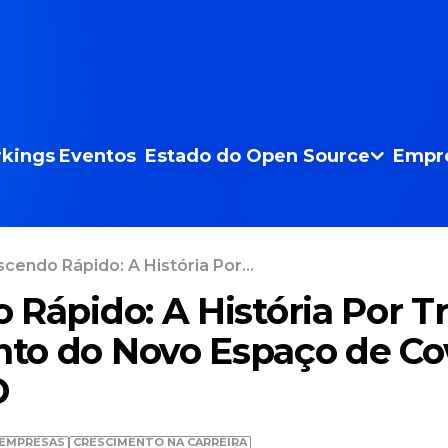
kings
Eventos
Estado do Open Source
Empr
cendo Rápido: A História Por...
 Rápido: A História Por T
to do Novo Espaço de C
D
EMPRESAS
CRESCIMENTO NA CARREIRA