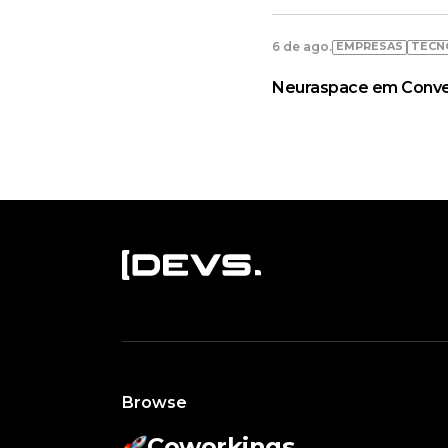
EMPRESAS
TECN
6 de ago.
Neuraspace em Convers
Browse
Coworkings