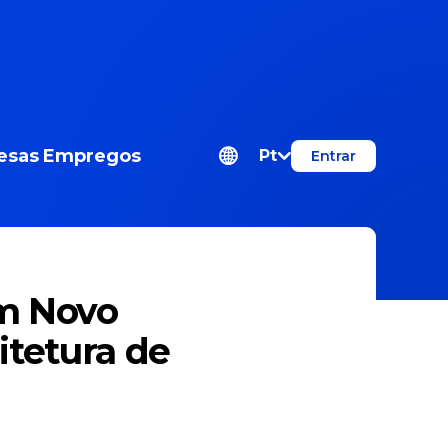
esas
Empregos
Pt
Entrar
Um Novo
itetura de