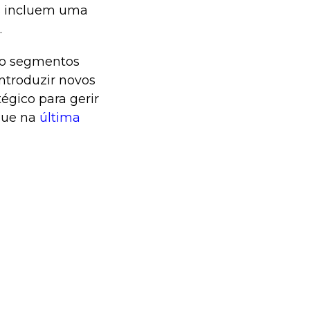
ões incluem uma
.
ro segmentos
introduzir novos
égico para gerir
que na
última