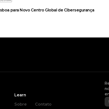
isboa para Novo Centro Global de Cibersegurança
Re
no
en
Learn
Sobre
Contato