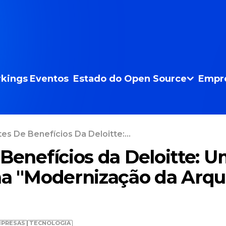
kings
Eventos
Estado do Open Source
Empr
es De Benefícios Da Deloitte:...
 Benefícios da Deloitte: 
na "Modernização da Arqu
PRESAS
TECNOLOGIA