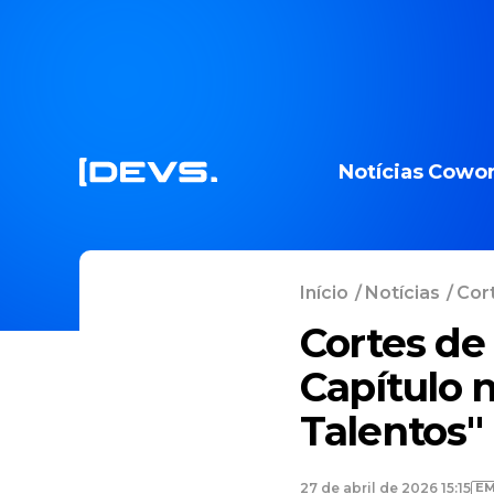
Notícias
Cowor
Início
/
Notícias
/
Cort
Cortes de
Capítulo 
Talentos"
EM
27 de abril de 2026 15:15