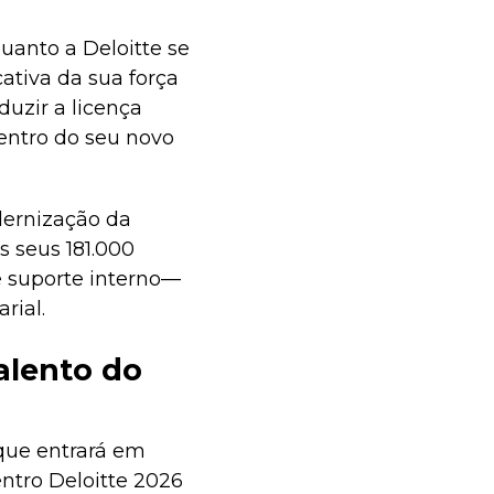
anto a Deloitte se
ativa da sua força
uzir a licença
entro do seu novo
dernização da
s seus 181.000
e suporte interno—
rial.
alento do
que entrará em
entro Deloitte 2026