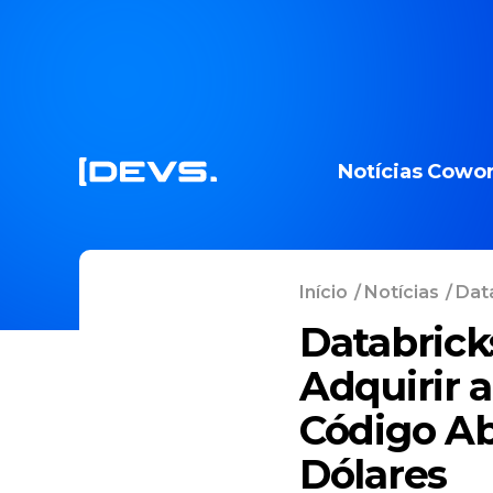
Notícias
Cowor
Início
/
Notícias
/
Dat
Databrick
Adquirir 
Código Ab
Dólares