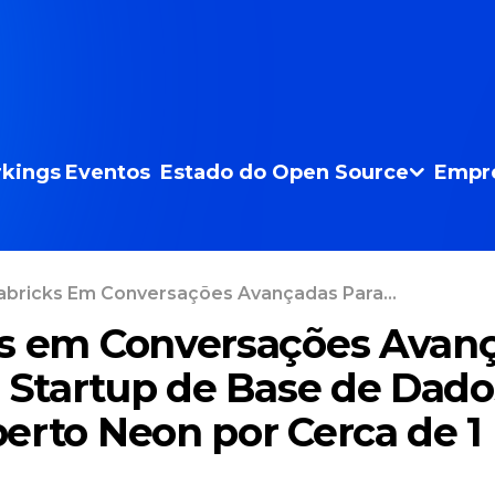
kings
Eventos
Estado do Open Source
Empr
abricks Em Conversações Avançadas Para...
s em Conversações Avan
a Startup de Base de Dado
erto Neon por Cerca de 1 