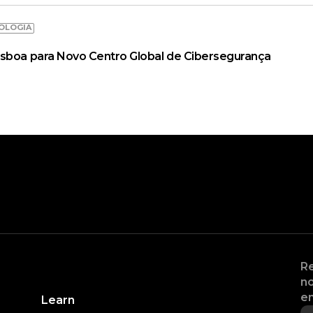
OLOGIA
isboa para Novo Centro Global de Cibersegurança
Re
no
en
Learn