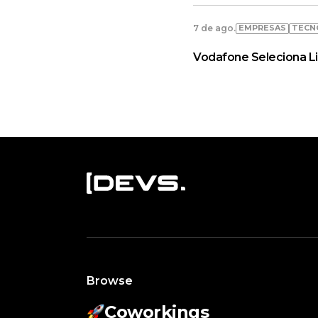
EMPRESAS
TECN
7 de ago.
Vodafone Seleciona L
Browse
Coworkings