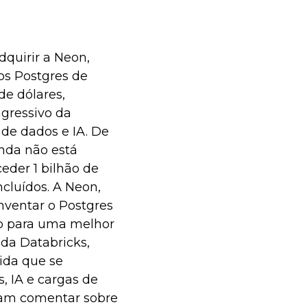
quirir a Neon,
os Postgres de
e dólares,
agressivo da
 de dados e IA. De
inda não está
ceder 1 bilhão de
cluídos. A Neon,
nventar o Postgres
o para uma melhor
da Databricks,
ida que se
, IA e cargas de
ram comentar sobre