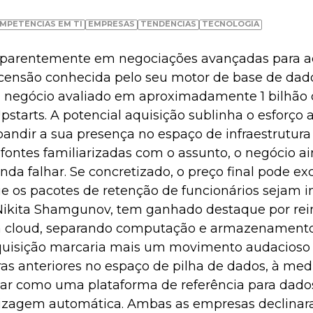
MPETÊNCIAS EM TI
EMPRESAS
TENDÊNCIAS
TECNOLOGIA
aparentemente em negociações avançadas para ad
ensão conhecida pelo seu motor de base de dad
 negócio avaliado em aproximadamente 1 bilhão d
pstarts. A potencial aquisição sublinha o esforço 
andir a sua presença no espaço de infraestrutura
fontes familiarizadas com o assunto, o negócio a
inda falhar. Se concretizado, o preço final pode ex
e os pacotes de retenção de funcionários sejam in
Nikita Shamgunov, tem ganhado destaque por rei
 da cloud, separando computação e armazenament
aquisição marcaria mais um movimento audacioso 
as anteriores no espaço de pilha de dados, à med
nar como uma plataforma de referência para dados
dizagem automática. Ambas as empresas declina