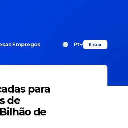
esas
Empregos
Pt
Entrar
çadas para
s de
Bilhão de