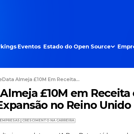
kings
Eventos
Estado do Open Source
Empr
eData Almeja £10M Em Receita...
 Almeja £10M em Receita
Expansão no Reino Unido
EMPRESAS
CRESCIMENTO NA CARREIRA