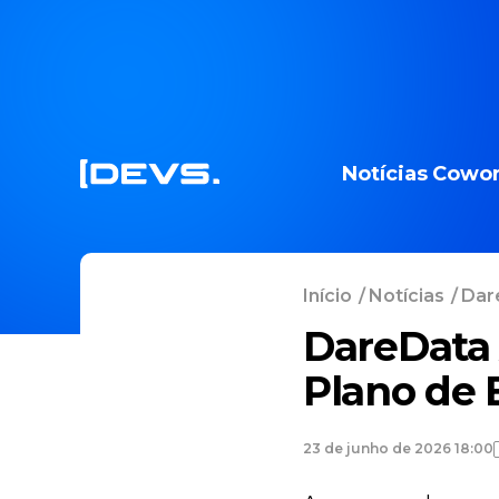
Notícias
Cowor
Início
/
Notícias
/
Dar
DareData
Plano de 
23 de junho de 2026 18:00