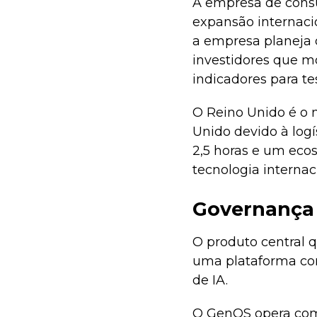
A empresa de consu
expansão internaci
a empresa planeja d
investidores que 
indicadores para t
O Reino Unido é o 
Unido devido à logí
2,5 horas e um eco
tecnologia internac
Governança 
O produto central 
uma plataforma con
de IA.
O GenOS opera com