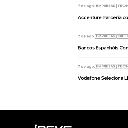
EMPRESAS
TECN
7 de ago.
Accenture Parceria co
EMPRESAS
CRES
7 de ago.
Bancos Espanhóis Con
EMPRESAS
TECN
7 de ago.
Vodafone Seleciona L