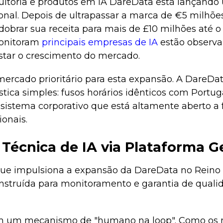
ltoria e produtos em IA DareData está lançando 
onal. Depois de ultrapassar a marca de €5 milhõ
obrar sua receita para mais de £10 milhões até o 
monitoram
principais empresas de IA
estão observa
estar o crescimento do mercado.
mercado prioritário para esta expansão. A DareDa
stica simples: fusos horários idênticos com Portug
ssistema corporativo que está altamente aberto a
ionais.
Técnica de IA via Plataforma 
que impulsiona a expansão da DareData no Reino
struída para monitoramento e garantia de quali
 um mecanismo de "humano na loop". Como os 