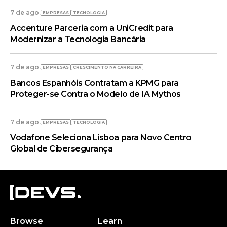
7 de ago.
EMPRESAS
TECNOLOGIA
Accenture Parceria com a UniCredit para
Modernizar a Tecnologia Bancária
7 de ago.
EMPRESAS
CRESCIMENTO NA CARREIRA
Bancos Espanhóis Contratam a KPMG para
Proteger-se Contra o Modelo de IA Mythos
7 de ago.
EMPRESAS
TECNOLOGIA
Vodafone Seleciona Lisboa para Novo Centro
Global de Cibersegurança
Browse
Learn