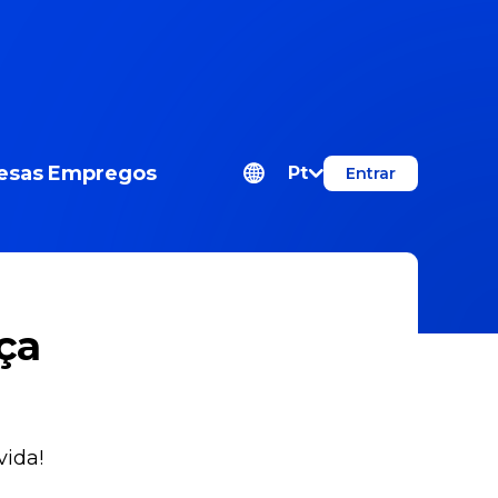
esas
Empregos
Pt
Entrar
ça
vida!