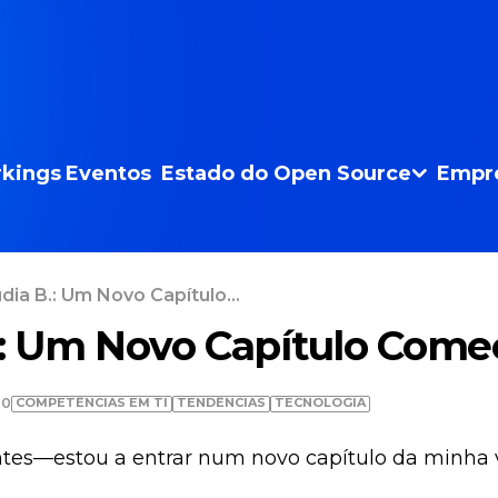
kings
Eventos
Estado do Open Source
Empr
dia B.: Um Novo Capítulo...
.: Um Novo Capítulo Come
COMPETÊNCIAS EM TI
TENDÊNCIAS
TECNOLOGIA
30
tes—estou a entrar num novo capítulo da minha 