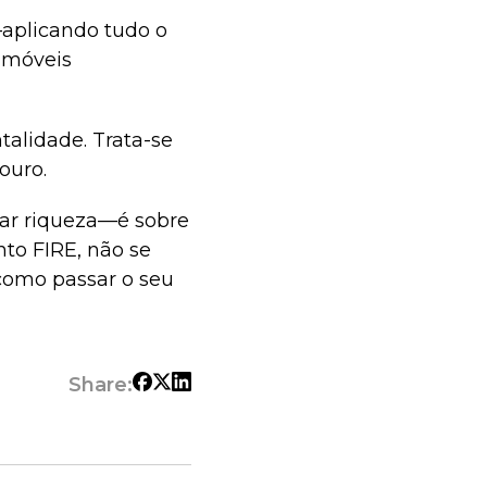
—aplicando tudo o
 imóveis
alidade. Trata-se
ouro.
lar riqueza—é sobre
to FIRE, não se
 como passar o seu
Share: