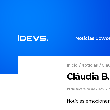
Notícias
Cowor
Início
/
Notícias
/
Cláu
Cláudia B
19 de fevereiro de 2025 12:
Notícias emocionan