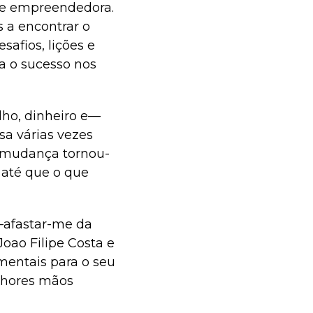
 e empreendedora.
s a encontrar o
safios, lições e
a o sucesso nos
lho, dinheiro e—
a várias vezes
a mudança tornou-
, até que o que
—afastar-me da
Joao Filipe Costa e
entais para o seu
elhores mãos