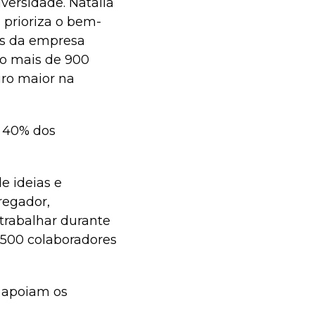
versidade. Natalia
 prioriza o bem-
es da empresa
do mais de 900
iro maior na
 40% dos
e ideias e
regador,
trabalhar durante
 500 colaboradores
 apoiam os