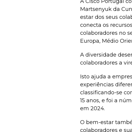
A Cisco Portugal co
Martsenyuk da Cunha
estar dos seus col
conecta os recurso
colaboradores no se
Europa, Médio Orien
A diversidade des
colaboradores a vir
Isto ajuda a empres
experiências difer
classificando-se c
15 anos, e foi a n
em 2024.
O bem-estar també
colaboradores e sua