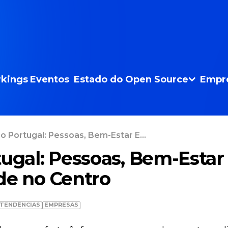
kings
Eventos
Estado do Open Source
Empr
o Portugal: Pessoas, Bem-Estar E...
tugal: Pessoas, Bem-Estar
de no Centro
TENDÊNCIAS
EMPRESAS