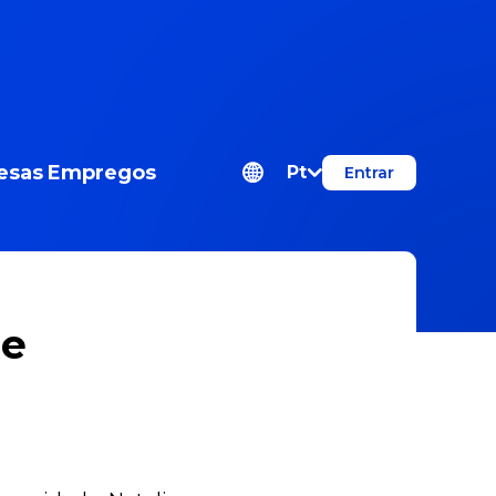
esas
Empregos
Pt
Entrar
 e