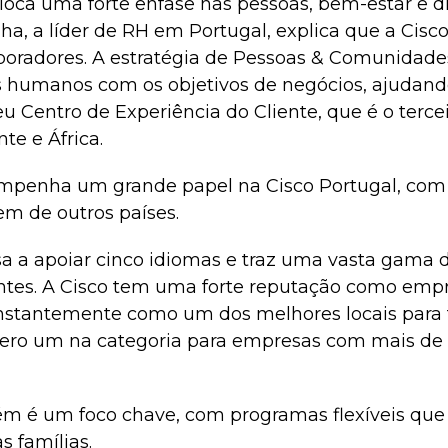
loca uma forte ênfase nas pessoas, bem-estar e di
, a líder de RH em Portugal, explica que a Cisco
aboradores. A estratégia de Pessoas & Comunidad
s humanos com os objetivos de negócios, ajudan
u Centro de Experiência do Cliente, que é o terce
te e África.
empenha um grande papel na Cisco Portugal, com
em de outros países.
a a apoiar cinco idiomas e traz uma vasta gama d
entes. A Cisco tem uma forte reputação como emp
onstantemente como um dos melhores locais para 
úmero um na categoria para empresas com mais de
m é um foco chave, com programas flexíveis que
s famílias.