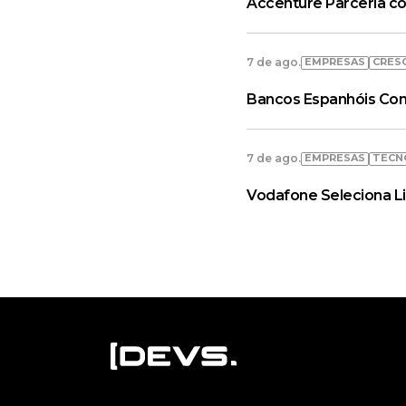
Accenture Parceria co
EMPRESAS
CRES
7 de ago.
Bancos Espanhóis Con
EMPRESAS
TECN
7 de ago.
Vodafone Seleciona L