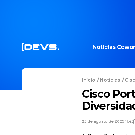
Notícias
Cowor
Início
/
Notícias
/
Cisc
Cisco Por
Diversida
25 de agosto de 2025 11:45