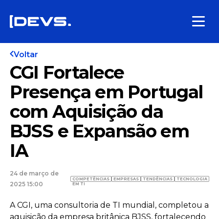
Voltar
CGI Fortalece
Presença em Portugal
com Aquisição da
BJSS e Expansão em
IA
24 de março de
COMPETÊNCIAS
EMPRESAS
TENDÊNCIAS
TECNOLOGIA
2025 15:00
EM TI
A CGI, uma consultoria de TI mundial, completou a
aquisição da empresa britânica BJSS, fortalecendo