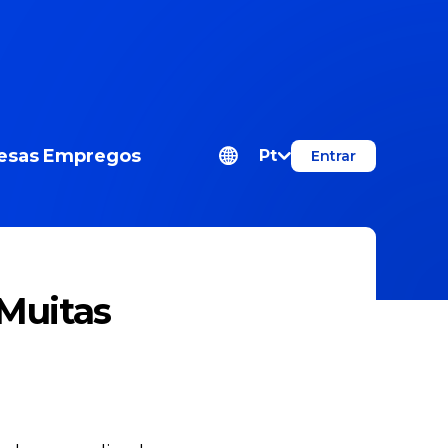
esas
Empregos
Pt
Entrar
 Muitas