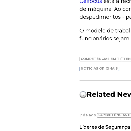
Celfocus
está a re
de máquina. Ao con
despedimentos - pel
O modelo de trabal
funcionários sejam 
COMPETÊNCIAS EM TI
TEN
NOTÍCIAS ORIGINAIS
Related Ne
COMPETÊNCIAS E
7 de ago.
Líderes de Segurança 