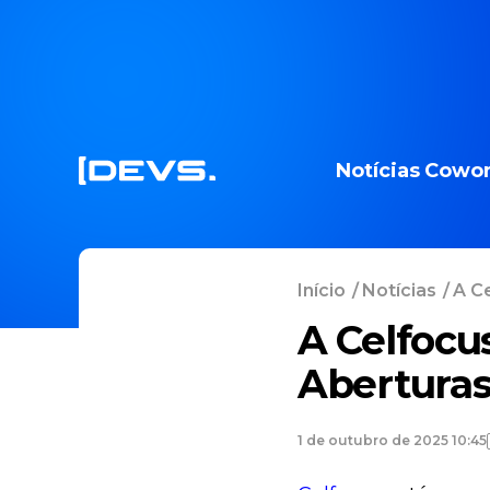
Notícias
Cowor
Início
/
Notícias
/
A Ce
A Celfocu
Aberturas
1 de outubro de 2025 10:45