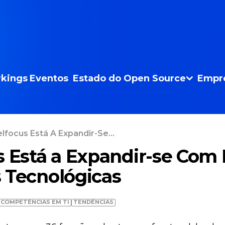
kings
Eventos
Estado do Open Source
Empr
lfocus Está A Expandir-Se...
s Está a Expandir-se Com
 Tecnológicas
COMPETÊNCIAS EM TI
TENDÊNCIAS